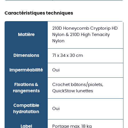
Caractéristiques techniques
210D Honeycomb Cryptorip HD
Matière
Nylon & 210D High Tenacity
Nylon
Dimensions
71 x 34 x 30 cm
Imperméabilité
Oui
Fixations &
Crochet bâtons/piolets,
rangements
QuickStow lunettes
Compatible
Oui
hydratation
Label
Portage max. 18 kg