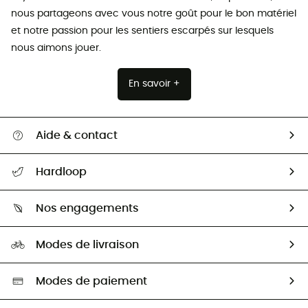
nous partageons avec vous notre goût pour le bon matériel
et notre passion pour les sentiers escarpés sur lesquels
nous aimons jouer.
En savoir +
Aide & contact
Suivre mon colis
Hardloop
Retour & remboursement
Qui sommes-nous ?
Guide des tailles
Nos engagements
Carrières
Comment bien choisir ?
Notre empreinte
HardGuides
Modes de livraison
Seconde Main
Seconde main
Nos ambassadeurs
Aide & Contact
Sélection éco-responsable
Modes de paiement