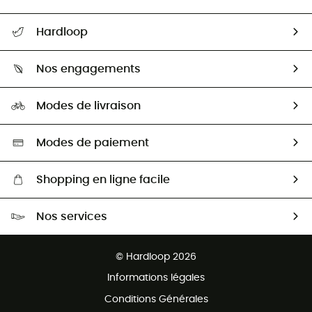
Suivre mon colis
Hardloop
Retour & remboursement
Qui sommes-nous ?
Guide des tailles
Nos engagements
Carrières
Comment bien choisir ?
Notre empreinte
HardGuides
Modes de livraison
Seconde Main
Seconde main
Nos ambassadeurs
Aide & Contact
Sélection éco-responsable
Modes de paiement
Shopping en ligne facile
Livraison gratuite dès 100 €
Nos services
Retour gratuit sous 100 jours
Ventes aux groupes & club
Service client gratuit
© Hardloop 2026
Programme d'affiliation
Informations légales
Conditions Générales