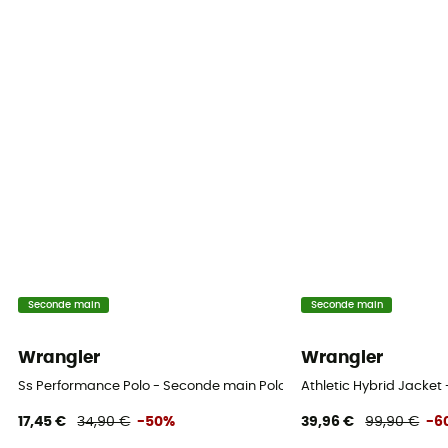
Seconde main
Seconde main
Wrangler
Wrangler
Ss Performance Polo - Seconde main Polo homme - Vert - L
Athletic Hybrid Jacke
17,45 €
34,90 €
-50%
39,96 €
99,90 €
-6