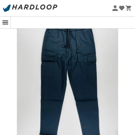
Promos d'été 🔥 -5 % EXTRA dès 2 produits* code Summer5
Seconde main
Eco-conçu