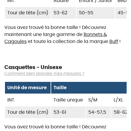
INT.
Adulte
Enfant / Junior
Bébé
Tour de tête (cm)
53-62
50-55
45-51
Vous avez trouvé la bonne taille ! Découvrez
maintenant une large gamme de
Bonnets &
Cagoules
et toute la collection de la marque
Buff
!
Casquettes - Unisexe
Comment bien prendre mes mesures ?
Unité de mesure
Taille
INT.
Taille unique
S/M
L/XL
Tour de tête (cm)
53-61
54-57,5
58-62
Vous avez trouvé la bonne taille ! Découvrez