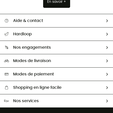
En savoir +
Aide & contact
Suivre mon colis
Hardloop
Retour & remboursement
Qui sommes-nous ?
Guide des tailles
Nos engagements
Carrières
Comment bien choisir ?
Notre empreinte
HardGuides
Modes de livraison
Seconde Main
Seconde main
Nos ambassadeurs
Aide & Contact
Sélection éco-responsable
Modes de paiement
Shopping en ligne facile
Livraison gratuite dès 100 €
Nos services
Retour gratuit sous 100 jours
Ventes aux groupes & club
Service client gratuit