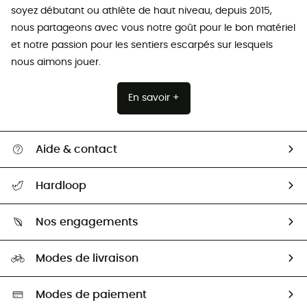
soyez débutant ou athlète de haut niveau, depuis 2015,
nous partageons avec vous notre goût pour le bon matériel
et notre passion pour les sentiers escarpés sur lesquels
nous aimons jouer.
En savoir +
Aide & contact
Suivre mon colis
Hardloop
Retour & remboursement
Qui sommes-nous ?
Guide des tailles
Nos engagements
Carrières
Comment bien choisir ?
Notre empreinte
HardGuides
Modes de livraison
Seconde Main
Seconde main
Nos ambassadeurs
Aide & Contact
Sélection éco-responsable
Modes de paiement