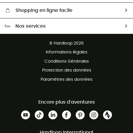
Shopping en ligne facile
Livraison gratuite dès 100 €
Nos services
Retour gratuit sous 100 jours
Ventes aux groupes & club
Service client gratuit
© Hardloop 2026
Programme d'affiliation
Informations légales
Conditions Générales
Protection des données
Paramètres des données
Encore plus d'aventures
Hardloop International