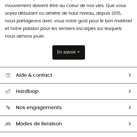
mouvement doivent être au coeur de nos vies. Que vous
soyez débutant ou athlète de haut niveau, depuis 2015,
nous partageons avec vous notre goût pour le bon matériel
et notre passion pour les sentiers escarpés sur lesquels
nous aimons jouer.
En savoir +
Aide & contact
Suivre mon colis
Hardloop
Retour & remboursement
Qui sommes-nous ?
Guide des tailles
Nos engagements
Carrières
Comment bien choisir ?
Notre empreinte
HardGuides
Modes de livraison
Seconde Main
Seconde main
Nos ambassadeurs
Aide & Contact