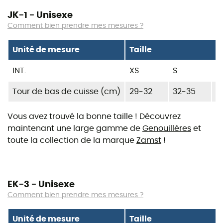
JK-1 - Unisexe
Comment bien prendre mes mesures ?
Unité de mesure
Taille
INT.
XS
S
M
Tour de bas de cuisse (cm)
29-32
32-35
3
Vous avez trouvé la bonne taille ! Découvrez
maintenant une large gamme de
Genouillères
et
toute la collection de la marque
Zamst
!
EK-3 - Unisexe
Comment bien prendre mes mesures ?
Unité de mesure
Taille