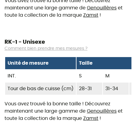
Vous avez trouvé la bonne taille ! Découvrez
maintenant une large gamme de
Genouillères
et
toute la collection de la marque
Zamst
!
RK-1 - Unisexe
Comment bien prendre mes mesures ?
Unité de mesure
Taille
INT.
S
M
L
Tour de bas de cuisse (cm)
28-31
31-34
3
Vous avez trouvé la bonne taille ! Découvrez
maintenant une large gamme de
Genouillères
et
toute la collection de la marque
Zamst
!