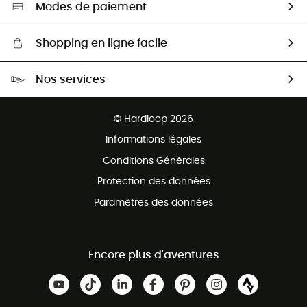
Sélection éco-responsable
Modes de paiement
Shopping en ligne facile
Livraison gratuite dès 100 €
Nos services
Retour gratuit sous 100 jours
Ventes aux groupes & club
Service client gratuit
© Hardloop 2026
Programme d'affiliation
Informations légales
Conditions Générales
Protection des données
Paramètres des données
Encore plus d'aventures