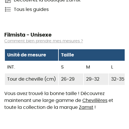
Tous les guides
Filmista - Unisexe
Comment bien prendre mes mesures ?
Unité de mesure
Taille
INT.
S
M
L
Tour de cheville (cm)
26-29
29-32
32-35
Vous avez trouvé la bonne taille ! Découvrez
maintenant une large gamme de
Chevillères
et
toute la collection de la marque
Zamst
!