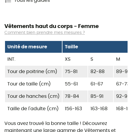
Tous les guides
Vêtements haut du corps - Femme
Comment bien prendre mes mesures ?
Unité de mesure
Taille
INT.
XS
S
M
Tour de poitrine (cm)
75-81
82-88
89-95
Tour de taille (cm)
55-61
61-67
67-73
Tour de hanches (cm)
78-84
85-91
92-98
Taille de l'adulte (cm)
156-163
163-168
168-17
Vous avez trouvé la bonne taille ! Découvrez
maintenant une large gamme de
Vêtements
et