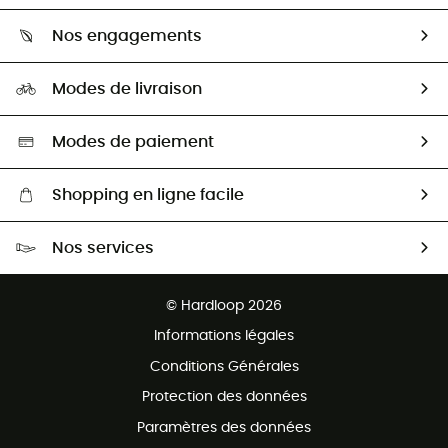
Qui sommes-nous ?
Guide des tailles
Nos engagements
Carrières
Comment bien choisir ?
Notre empreinte
HardGuides
Modes de livraison
Seconde Main
Seconde main
Nos ambassadeurs
Aide & Contact
Sélection éco-responsable
Modes de paiement
Shopping en ligne facile
Livraison gratuite dès 100 €
Nos services
Retour gratuit sous 100 jours
Ventes aux groupes & club
Service client gratuit
© Hardloop 2026
Programme d'affiliation
Informations légales
Conditions Générales
Protection des données
Paramètres des données