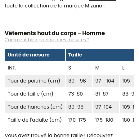
toute la collection de la marque
Mizuno
!
Vêtements haut du corps - Homme
Comment bien prendre mes mesures ?
Unité de mesure
Taille
INT.
S
M
L
Tour de poitrine (cm)
89 - 96
97 - 104
105 - 1
Tour de taille (cm)
73-80
81-87
88-96
Tour de hanches (cm)
89-96
97-104
105-112
Taille de l'adulte (cm)
170-175
175-180
180-18
Vous avez trouvé la bonne taille ! Découvrez