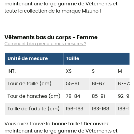
maintenant une large gamme de
Vêtements
et
toute la collection de la marque
Mizuno
!
Vêtements bas du corps - Femme
Comment bien prendre mes mesures ?
Unité de mesure
Taille
INT.
XS
S
M
Tour de taille (cm)
55-61
61-67
67-73
Tour de hanches (cm)
78-84
85-91
92-98
Taille de l'adulte (cm)
156-163
163-168
168-17
Vous avez trouvé la bonne taille ! Découvrez
maintenant une large gamme de
Vêtements
et