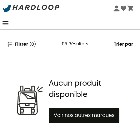
Promos d'été 🔥 -5 % EXTRA dès 2 produits* code Summer5
SRAM
115
Résultats
Filtrer
(
0
)
Trier par
Aucun produit
disponible
Voir nos autres marques