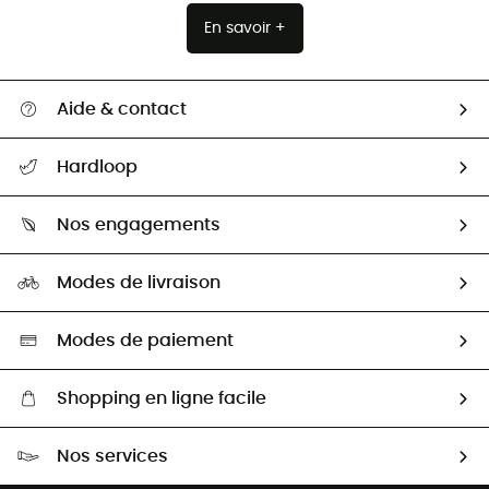
En savoir +
Aide & contact
Suivre mon colis
Hardloop
Retour & remboursement
Qui sommes-nous ?
Guide des tailles
Nos engagements
Carrières
Comment bien choisir ?
Notre empreinte
HardGuides
Modes de livraison
Seconde Main
Seconde main
Nos ambassadeurs
Aide & Contact
Sélection éco-responsable
Modes de paiement
Shopping en ligne facile
Livraison gratuite dès 100 €
Nos services
Retour gratuit sous 100 jours