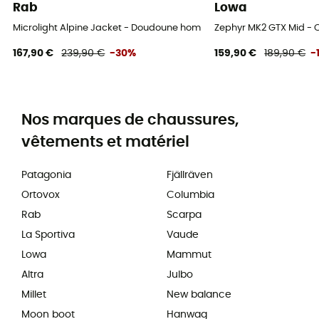
Rab
Lowa
Microlight Alpine Jacket - Doudoune homme
Zephyr MK2 GTX Mid - 
167,90 €
239,90 €
-30%
159,90 €
189,90 €
-
Nos marques de chaussures,
vêtements et matériel
Patagonia
Fjällräven
Ortovox
Columbia
Rab
Scarpa
La Sportiva
Vaude
Lowa
Mammut
Altra
Julbo
Millet
New balance
Moon boot
Hanwag