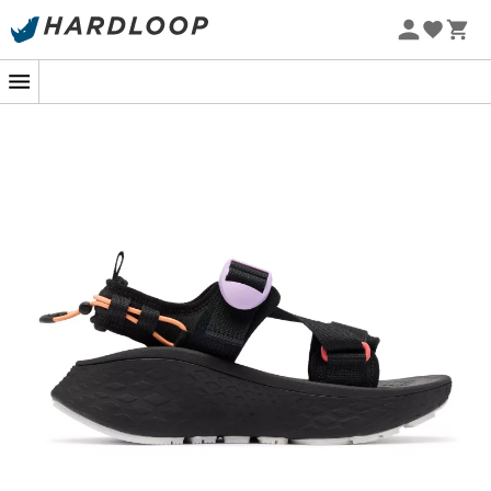
Promos d'été 🔥 -5 % EXTRA dès 2 produits* code Summer5
-5% Extra - Code Summer5
Optez pour une semelle sensationnelle
avec Columbia !
Sous le ciel ensoleillé, arpentez les sentiers battus ou les
plages dorées avec assurance grâce aux
sandales
Konos Elevate Strap
de
Columbia
. Ces
sandales
ne se
contentent pas de suivre vos pas, elles les subliment !
Conçues pour les aventuriers des beaux jours, elles