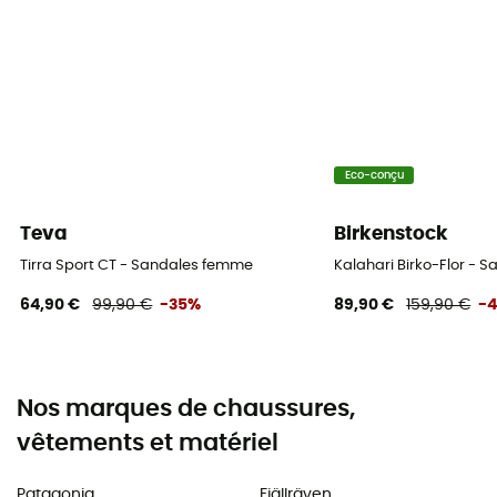
Eco-conçu
Teva
Birkenstock
Tirra Sport CT - Sandales femme
Kalahari Birko-Flor -
64,90 €
99,90 €
-35%
89,90 €
159,90 €
-
Nos marques de chaussures,
vêtements et matériel
Patagonia
Fjällräven