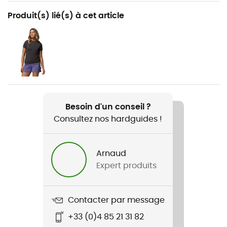
Recommandé pour
Produit(s) lié(s) à cet article
Randonnée / Voyage
Genre
Femme
Poids
2 x 266 g
Besoin d'un conseil ?
Consultez nos hardguides !
Nom du produit
Konos Elevate Strap Sandal
Arnaud
Expert produits
Contacter par message
+33 (0)4 85 21 31 82