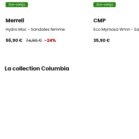
Eco-conçu
Eco-conçu
Merrell
CMP
Hydro Moc - Sandales femme
Eco Mymosa Wmn - S
56,90 €
74,90 €
-24%
35,90 €
La collection Columbia