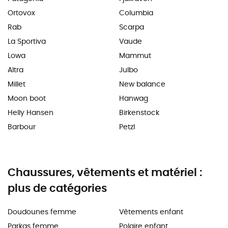
Ortovox
Columbia
Rab
Scarpa
La Sportiva
Vaude
Lowa
Mammut
Altra
Julbo
Millet
New balance
Moon boot
Hanwag
Helly Hansen
Birkenstock
Barbour
Petzl
Chaussures, vêtements et matériel :
plus de catégories
Doudounes femme
Vêtements enfant
Parkas femme
Polaire enfant