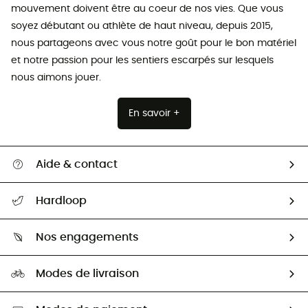
mouvement doivent être au coeur de nos vies. Que vous
soyez débutant ou athlète de haut niveau, depuis 2015,
nous partageons avec vous notre goût pour le bon matériel
et notre passion pour les sentiers escarpés sur lesquels
nous aimons jouer.
En savoir +
Aide & contact
Suivre mon colis
Hardloop
Retour & remboursement
Qui sommes-nous ?
Guide des tailles
Nos engagements
Carrières
Comment bien choisir ?
Notre empreinte
HardGuides
Modes de livraison
Seconde Main
Seconde main
Nos ambassadeurs
Aide & Contact
Sélection éco-responsable