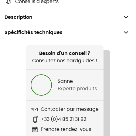
Conseils d'experts
est votre alliée pour des escapades réussies.
Dimensions : 85 à 123 cm de tour de taille
Description
Spécificités techniques
Recommandé pour
Voyage / Lifestyle
Besoin d'un conseil ?
Consultez nos hardguides !
Genre
Homme / Femme
Sanne
Experte produits
Nom du produit
Waistbelt Original
Contacter par message
+33 (0)4 85 21 31 82
Prendre rendez-vous