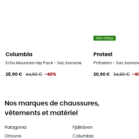
Eco-conçu
Columbia
Protest
Echo Mountain Hip Pack - Sac banane
Prthalam - Sac banan
26,90 €
44,90 €
-40%
20,90 €
34,90 €
-4
Nos marques de chaussures,
vêtements et matériel
Patagonia
Fjällräven
Ortovox
Columbia