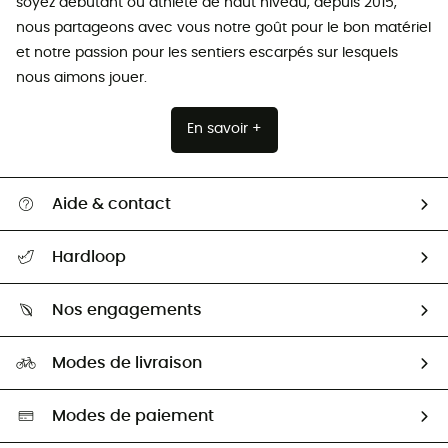
soyez débutant ou athlète de haut niveau, depuis 2015,
nous partageons avec vous notre goût pour le bon matériel
et notre passion pour les sentiers escarpés sur lesquels
nous aimons jouer.
En savoir +
Aide & contact
Suivre mon colis
Hardloop
Retour & remboursement
Qui sommes-nous ?
Guide des tailles
Nos engagements
Carrières
Comment bien choisir ?
Notre empreinte
HardGuides
Modes de livraison
Seconde Main
Seconde main
Nos ambassadeurs
Aide & Contact
Sélection éco-responsable
Modes de paiement