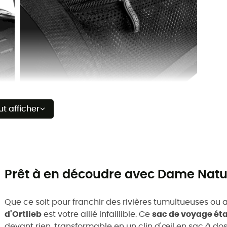
ut afficher
Prêt à en découdre avec Dame Natu
Que ce soit pour franchir des rivières tumultueuses ou
d'Ortlieb
est votre allié infaillible. Ce
sac de voyage ét
devant rien, transformable en un clin d'œil en sac à do