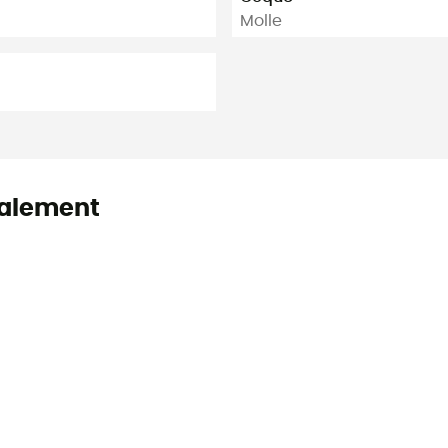
Molle
alement