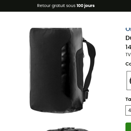
Promos d'été 🔥 -5 % EXTRA dès 2 produits* code Summer5
Retour gratuit sous
100 jours
O
D
1
TV
Co
Ta