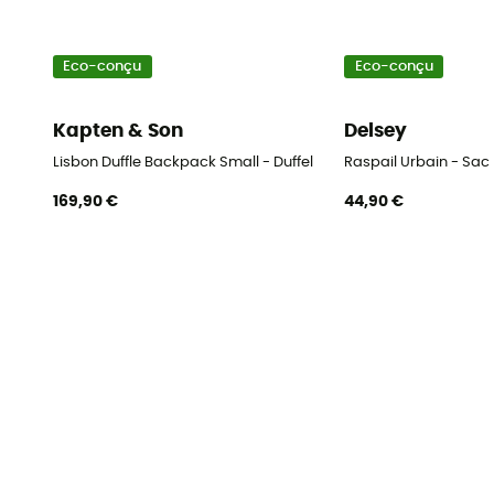
Eco-conçu
Eco-conçu
Kapten & Son
Delsey
Lisbon Duffle Backpack Small - Duffel
Raspail Urbain - Sac
169,90 €
44,90 €