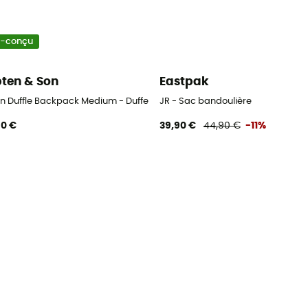
o-conçu
ten & Son
Eastpak
on Duffle Backpack Medium - Duffel
JR - Sac bandoulière
90 €
39,90 €
44,90 €
-11%