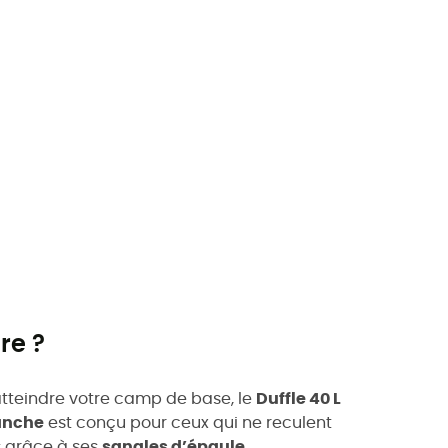
re ?
 atteindre votre camp de base, le
Duffle 40 L
anche
est conçu pour ceux qui ne reculent
s grâce à ses
sangles d’épaule