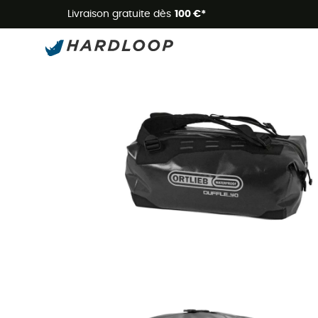
Livraison gratuite dès
100 €*