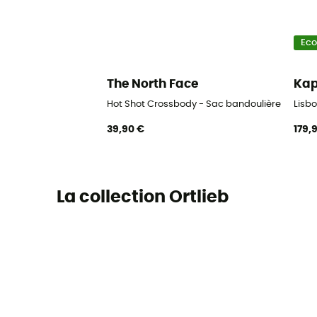
Ec
The North Face
Kap
Hot Shot Crossbody - Sac bandoulière
Lisb
39,90 €
179,
La collection Ortlieb