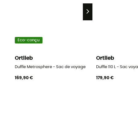
Eco-conçu
Ortlieb
Ortlieb
Duffle Metrosphere - Sac de voyage
Duffle 110 L - Sac vo
169,90 €
179,90 €