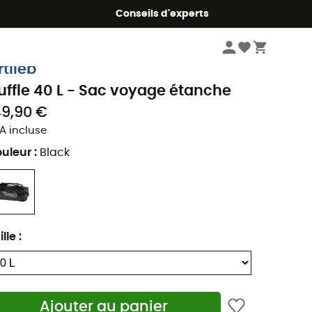
Conseils d'experts
Voyage
Bagages voyage
Sacs de voyage
rtlieb
uffle 40 L - Sac voyage étanche
49,90 €
A incluse
uleur
:
Black
ille
:
Ajouter au panier