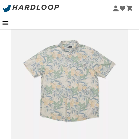
Promos d'été 🔥 -5 % EXTRA dès 2 produits* code Summer5
-5% Extra - Code Summer5