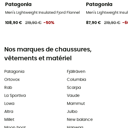
Patagonia
Patagonia
Men's Lightweight Insulated Fjord Flannel Shirt - Chemise homme
Men's Lightweight Insu
108,90 €
219,90 €
-50%
87,90 €
219,90 €
-6
Nos marques de chaussures,
vêtements et matériel
Patagonia
Fjällräven
Ortovox
Columbia
Rab
Scarpa
La Sportiva
Vaude
Lowa
Mammut
Altra
Julbo
Millet
New balance
Moon boot
Hanwag