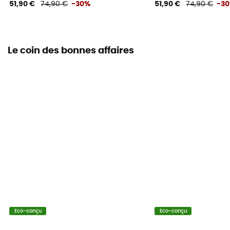
51,90 €
74,90 €
-30%
51,90 €
74,90 €
-3
Le coin des bonnes affaires
Eco-conçu
Eco-conçu