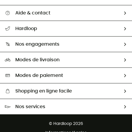
Aide & contact
Suivre mon colis
Hardloop
Retour & remboursement
Qui sommes-nous ?
Guide des tailles
Nos engagements
Carrières
Comment bien choisir ?
Notre empreinte
HardGuides
Modes de livraison
Seconde Main
Seconde main
Nos ambassadeurs
Aide & Contact
Sélection éco-responsable
Modes de paiement
Shopping en ligne facile
Livraison gratuite dès 100 €
Nos services
Retour gratuit sous 100 jours
Ventes aux groupes & club
Service client gratuit
© Hardloop 2026
Programme d'affiliation