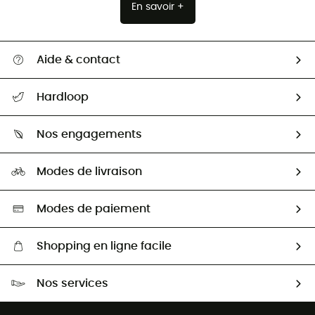
En savoir +
Aide & contact
Suivre mon colis
Hardloop
Retour & remboursement
Qui sommes-nous ?
Guide des tailles
Nos engagements
Carrières
Comment bien choisir ?
Notre empreinte
HardGuides
Modes de livraison
Seconde Main
Seconde main
Nos ambassadeurs
Aide & Contact
Sélection éco-responsable
Modes de paiement
Shopping en ligne facile
Livraison gratuite dès 100 €
Nos services
Retour gratuit sous 100 jours
Ventes aux groupes & club
Service client gratuit