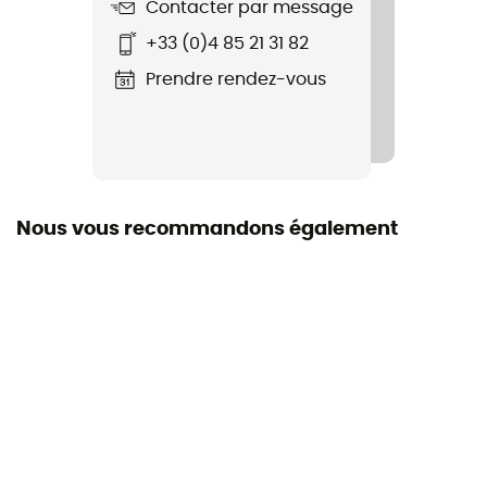
Contacter par message
Nom du produit
+33 (0)4 85 21 31 82
Mini Pirate
Prendre rendez-vous
Label
Global Recycled Standard
Matières
100 % Polyester recyclé
Nous vous recommandons également