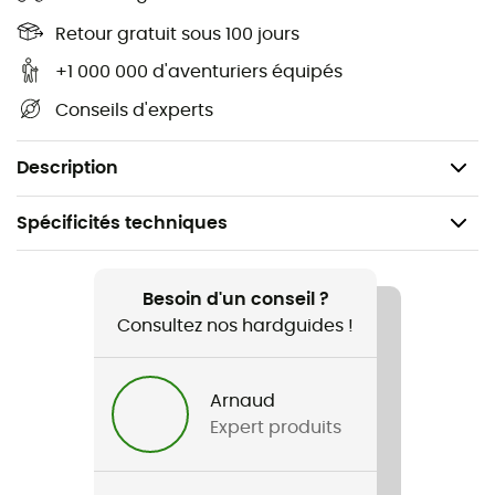
pensé, ce sac cache une poche spéciale pour
Retour gratuit sous 100 jours
chaussures, idéale pour garder tout bien organisé et
éviter les mélanges indésirables. Une idée cadeau à ne
+1 000 000 d'aventuriers équipés
pas rater pour faire plaisir aux jeunes explorateurs en
Conseils d'experts
herbe !
Composition : 100 % polyester recyclé
Description
Spécificités techniques
Recommandé pour
Voyage / Lifestyle
Besoin d'un conseil ?
Consultez nos hardguides !
Genre
Homme / Femme
Arnaud
Expert produits
Poids
550 g