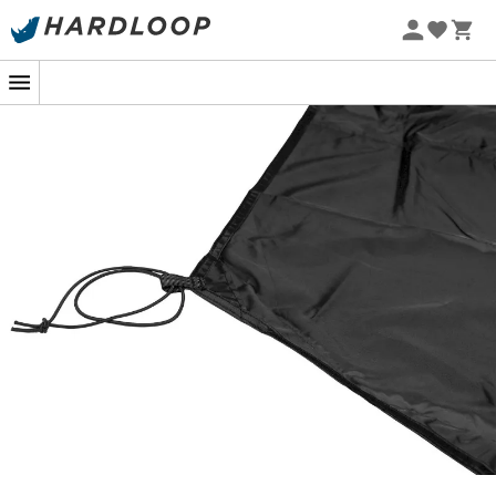
Promos d'été 🔥 -5 % EXTRA dès 2 produits* code Summer5
Protégez votre abri, sans faire de
compromis
Le
Groundsheet Exogen 1 UNI
de
Wechsel
est un atout
indispensable pour prolonger la durée de vie de votre
tente et améliorer votre confort. Conçu avec un
polyester robuste de 75D
et doté d'un revêtement en