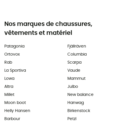
Nos marques de chaussures,
vêtements et matériel
Patagonia
Fjällräven
Ortovox
Columbia
Rab
Scarpa
La Sportiva
Vaude
Lowa
Mammut
Altra
Julbo
Millet
New balance
Moon boot
Hanwag
Helly Hansen
Birkenstock
Barbour
Petzl