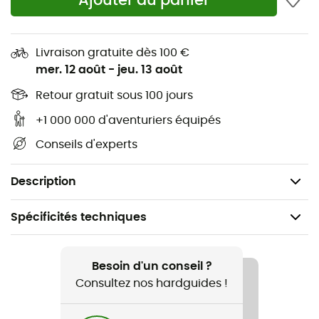
Ajouter au panier
Type de construction : Tapis de sol
Sol : Polyester 75D, 210T, enduit PU, 7 000 mm
Livraison gratuite dès 100 €
d'épaisseur, coutures étanches
mer. 12 août
-
jeu. 13 août
Sans PFC : non (C6)
Retour gratuit sous 100 jours
+1 000 000 d'aventuriers équipés
Sans PVC : oui
Conseils d'experts
Caractéristique spéciale : Sac d'emballage
Poids : 230 g
Description
Spécificités techniques
Recommandé pour
Randonnée / Trekking / Bivouac
Besoin d'un conseil ?
Consultez nos hardguides !
Genre
Homme / Femme