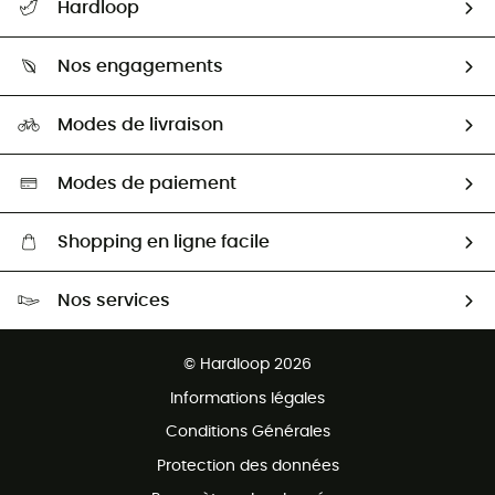
Hardloop
Retour & remboursement
Qui sommes-nous ?
Guide des tailles
Nos engagements
Carrières
Comment bien choisir ?
Notre empreinte
HardGuides
Modes de livraison
Seconde Main
Seconde main
Nos ambassadeurs
Aide & Contact
Sélection éco-responsable
Modes de paiement
Shopping en ligne facile
Livraison gratuite dès 100 €
Nos services
Retour gratuit sous 100 jours
Ventes aux groupes & club
Service client gratuit
© Hardloop 2026
Programme d'affiliation
Informations légales
Conditions Générales
Protection des données