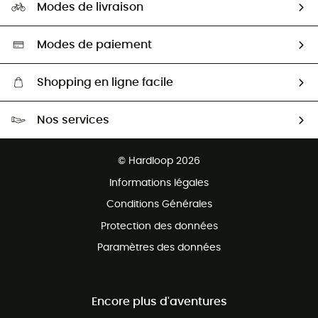
HardGuides
Modes de livraison
Seconde Main
Seconde main
Nos ambassadeurs
Aide & Contact
Sélection éco-responsable
Modes de paiement
Shopping en ligne facile
Livraison gratuite dès 100 €
Nos services
Retour gratuit sous 100 jours
Ventes aux groupes & club
Service client gratuit
© Hardloop 2026
Programme d'affiliation
Informations légales
Conditions Générales
Protection des données
Paramètres des données
Encore plus d'aventures