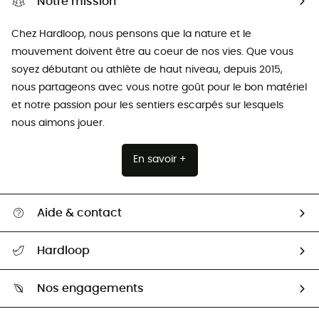
Notre mission
Chez Hardloop, nous pensons que la nature et le
mouvement doivent être au coeur de nos vies. Que vous
soyez débutant ou athlète de haut niveau, depuis 2015,
nous partageons avec vous notre goût pour le bon matériel
et notre passion pour les sentiers escarpés sur lesquels
nous aimons jouer.
En savoir +
Aide & contact
Suivre mon colis
Hardloop
Retour & remboursement
Qui sommes-nous ?
Guide des tailles
Nos engagements
Carrières
Comment bien choisir ?
Notre empreinte