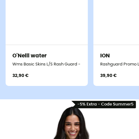
O'Neill water
ION
Wms Basic Skins L/S Rash Guard - Lycra femme
Rashguard Promo L
32,90 €
39,90 €
-5% Extra - Code Summer5