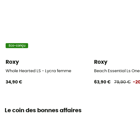
Eco-conçu
Roxy
Roxy
Whole Hearted LS - Lycra femme
Beach Essential Ls On
34,90 €
63,90 €
79,90 €
-2
Le coin des bonnes affaires