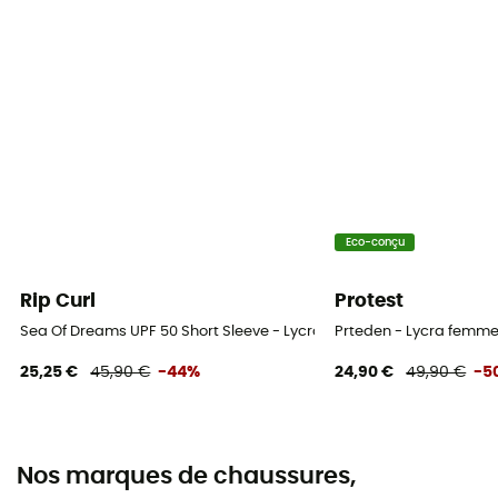
Eco-conçu
Rip Curl
Protest
Sea Of Dreams UPF 50 Short Sleeve - Lycra femme
Prteden - Lycra femm
25,25 €
45,90 €
-44%
24,90 €
49,90 €
-5
Nos marques de chaussures,