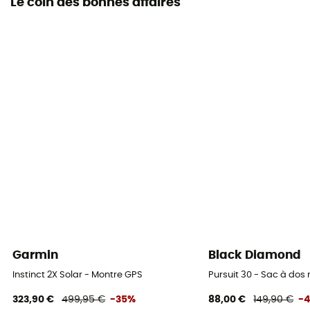
Le coin des bonnes affaires
Garmin
Black Diamond
Instinct 2X Solar - Montre GPS
Pursuit 30 - Sac à do
323,90 €
499,95 €
-35%
88,00 €
149,90 €
-