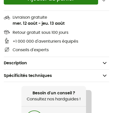
connectée
Technologie inreach1 pour la connectivité lte et
Livraison gratuite
satellite
mer. 12 août
-
jeu. 13 août
Fonctions avancées d'entraînement et de
Retour gratuit sous 100 jours
performance
+1 000 000 d'aventuriers équipés
Fonctions de suivi continu de la santé et du bien -
Conseils d'experts
être
Lampe de poche led lumineuse à intensité réglable
Description
Spécificités techniques
Recommandé pour
Randonnée / Trail / Running / Triathlon / Vélo
Besoin d'un conseil ?
Consultez nos hardguides !
Genre
Homme / Femme