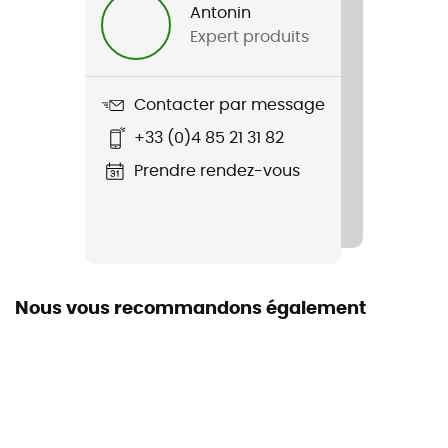
Antonin
Expert produits
Poids
93 g
Contacter par message
Nom du produit
+33 (0)4 85 21 31 82
Fenix 8 Pro MicroLED
Prendre rendez-vous
Etanchéité
10 ATM
Alimentation
Batterie
Nous vous recommandons également
Dimensions
51 x 51 x 17,5 mm
Affichage
Micro LED