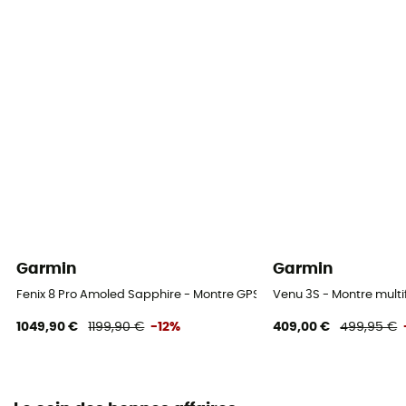
Matériau du verre
Power Sapphire™
Mémoire
32 Go
Connectivité
ANT+ / Bluetooth / Wifi
Garmin
Garmin
Fenix 8 Pro Amoled Sapphire - Montre GPS
Venu 3S - Montre multi
1049,90 €
1199,90 €
-12%
409,00 €
499,95 €