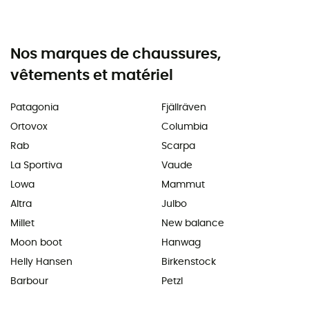
Nos marques de chaussures,
vêtements et matériel
Patagonia
Fjällräven
Ortovox
Columbia
Rab
Scarpa
La Sportiva
Vaude
Lowa
Mammut
Altra
Julbo
Millet
New balance
Moon boot
Hanwag
Helly Hansen
Birkenstock
Barbour
Petzl