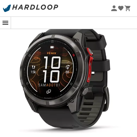
Promos d'été 🔥 -5 % EXTRA dès 2 produits* code Summer5
La montre nouvelle génération
Découvrez la
Fenix 8 Pro MicroLED
de
Garmin
, la
première montre connectée dotée d'un
écran
MicroLED
, offrant une luminosité et un niveau de détail
exceptionnels. Grâce à la
technologie inReach®
intégrée, cette montre vous permet de passer des
appels, d'envoyer des messages, de partager votre
position et de déclencher des SOS directement depuis
votre poignet, vous assurant ainsi une tranquillité
d'esprit lors de vos aventures. Que vous soyez en pleine
nature ou en ville, cette montre est conçue pour
s'adapter à vos besoins quotidiens.