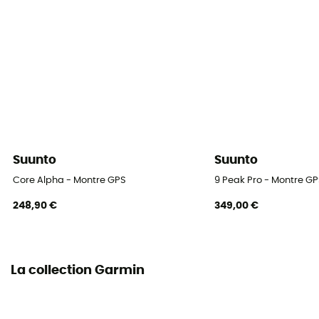
Matériau de la lunette
Titane
Matériau du boitier
Titane
Autonomie GPS
44 h
Suunto
Suunto
Autonomie mode économie d'énérgie
Core Alpha - Montre GPS
9 Peak Pro - Montre G
14 j
248,90 €
349,00 €
Autonomie montre connectée
10 j
La collection Garmin
Matériau du bracelet
Silicone