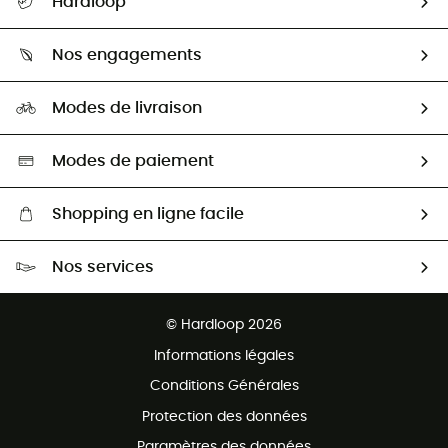
Hardloop
Retour & remboursement
Qui sommes-nous ?
Guide des tailles
Nos engagements
Carrières
Comment bien choisir ?
Notre empreinte
HardGuides
Modes de livraison
Seconde Main
Seconde main
Nos ambassadeurs
Aide & Contact
Sélection éco-responsable
Modes de paiement
Shopping en ligne facile
Livraison gratuite dès 100 €
Nos services
Retour gratuit sous 100 jours
Ventes aux groupes & club
Service client gratuit
© Hardloop 2026
Programme d'affiliation
Informations légales
Conditions Générales
Protection des données
Paramètres des données