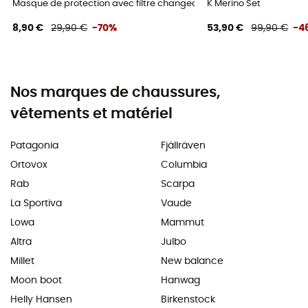
Masque de protection avec filtre changeable
K Merino Set
8,90 €
29,90 €
-70%
53,90 €
99,90 €
-4
Nos marques de chaussures,
vêtements et matériel
Patagonia
Fjällräven
Ortovox
Columbia
Rab
Scarpa
La Sportiva
Vaude
Lowa
Mammut
Altra
Julbo
Millet
New balance
Moon boot
Hanwag
Helly Hansen
Birkenstock