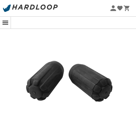
Promos d'été 🔥 -5 % EXTRA dès 2 produits* code Summer5