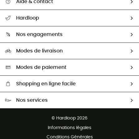
Aide & contact
Suivre mon colis
Hardloop
Retour & remboursement
Qui sommes-nous ?
Guide des tailles
Nos engagements
Carrières
Comment bien choisir ?
Notre empreinte
HardGuides
Modes de livraison
Seconde Main
Seconde main
Nos ambassadeurs
Aide & Contact
Sélection éco-responsable
Modes de paiement
Shopping en ligne facile
Livraison gratuite dès 100 €
Nos services
Retour gratuit sous 100 jours
Ventes aux groupes & club
Service client gratuit
© Hardloop 2026
Programme d'affiliation
Informations légales
Conditions Générales