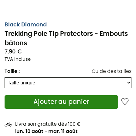
Black Diamond
Trekking Pole Tip Protectors - Embouts
bâtons
7,90 €
TVA incluse
Taille
:
Guide des tailles
Les embouts de bâtons de marche
Trekking Pole Tip Protectors
de
Black
Diamond
sont utilisables pour réduire le
Ajouter au panier
bruit de vos bâtons lors d'un trek ou d'une
randonnée.
Livraison gratuite dès 100 €
lun. 10 août
-
mar. 11 août
Si vous aimeriez diminuer le bruit que font vos bâtons de