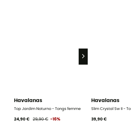
Havaianas
Havaianas
Top Jardim Noturno - Tongs femme
Slim Crystal Sw II -
24,90 €
29,90 €
-16%
39,90 €