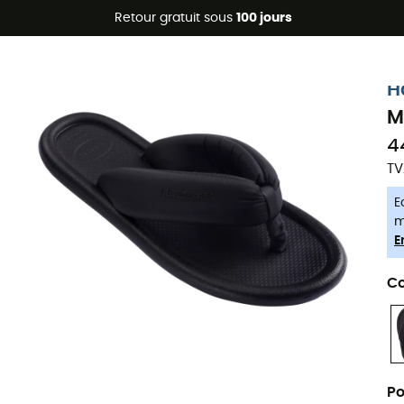
Promos d'été 🔥 -5 % EXTRA dès 2 produits* code Summer5
Retour gratuit sous
100 jours
-5% Extra - Code Summer5
H
M
4
TV
E
m
E
Co
Po