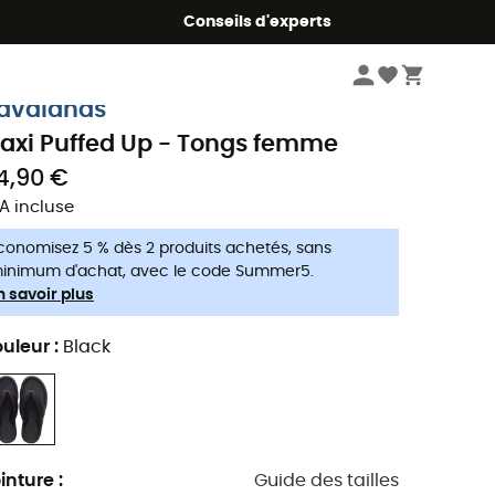
Conseils d'experts
Femme
Chaussures
Tongs & claquettes femme
avaianas
axi Puffed Up - Tongs femme
4,90 €
A incluse
conomisez 5 % dès 2 produits achetés, sans
inimum d'achat, avec le code Summer5.
n savoir plus
uleur
:
Black
inture
:
Guide des tailles