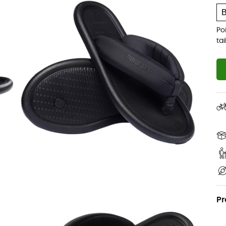
Po
ta
Pr