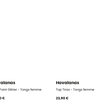
aianas
Havaianas
Point Glitter - Tongs femme
Top Tiras - Tongs femme
0 €
23,90 €