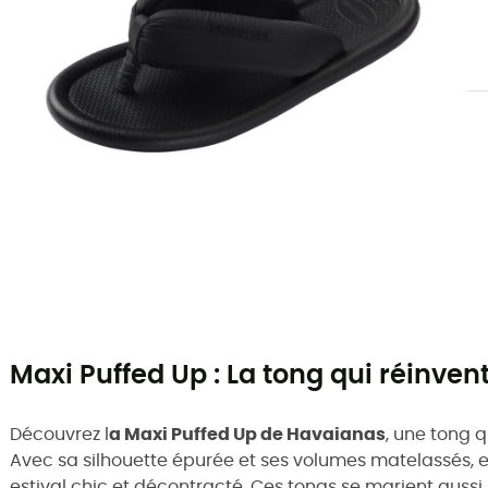
Maxi Puffed Up : La tong qui réinvent
Découvrez l
a Maxi Puffed Up de Havaianas
, une tong q
Avec sa silhouette épurée et ses volumes matelassés, e
estival chic et décontracté. Ces tongs se marient auss