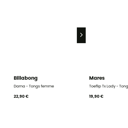
Billabong
Mares
Dama - Tongs femme
Toeflip Tx Lady - To
22,90 €
19,90 €