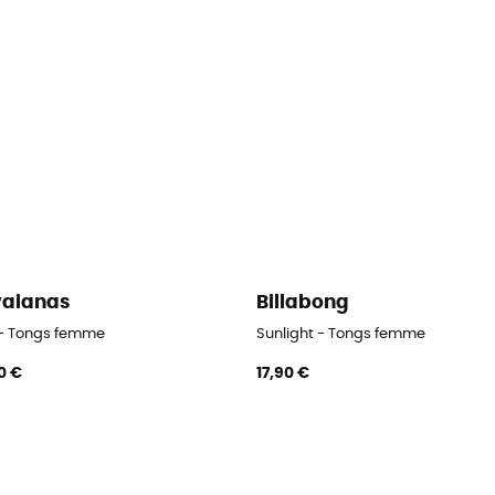
aianas
Billabong
 - Tongs femme
Sunlight - Tongs femme
0 €
17,90 €