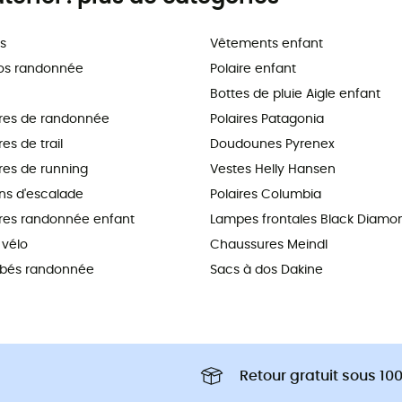
s
Vêtements enfant
os randonnée
Polaire enfant
Bottes de pluie Aigle enfant
res de randonnée
Polaires Patagonia
s de trail
Doudounes Pyrenex
es de running
Vestes Helly Hansen
s d'escalade
Polaires Columbia
es randonnée enfant
Lampes frontales Black Diamo
vélo
Chaussures Meindl
ébés randonnée
Sacs à dos Dakine
Retour gratuit sous 100