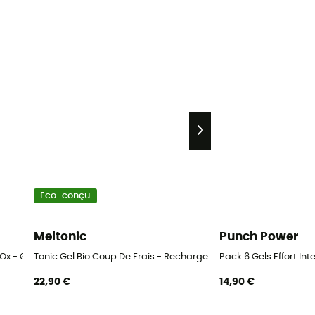
Eco-conçu
Meltonic
Punch Power
Ox - Gel énergétique
Tonic Gel Bio Coup De Frais - Recharge Eco - Gel énergétique
Pack 6 Gels Effort In
22,90 €
14,90 €