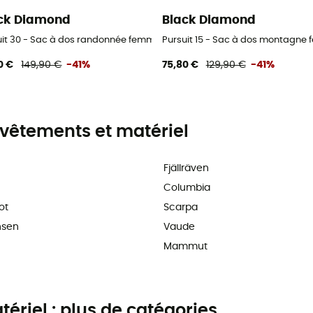
ck Diamond
Black Diamond
uit 30 - Sac à dos randonnée femme
Pursuit 15 - Sac à dos montagne
0 €
149,90 €
-41%
75,80 €
129,90 €
-41%
vêtements et matériel
Fjällräven
Columbia
ot
Scarpa
nsen
Vaude
Mammut
riel : plus de catégories