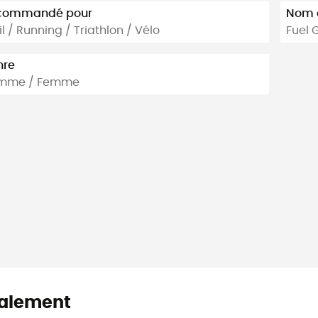
commandé pour
Nom d
il / Running / Triathlon / Vélo
Fuel 
nre
mme / Femme
alement