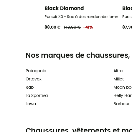
Black Diamond
Bla
Pursuit 30 - Sac à dos randonnée femme
Purs
88,00 €
149,90 €
-41%
87,9
Nos marques de chaussures, 
Patagonia
Altra
Ortovox
Millet
Rab
Moon bo
La Sportiva
Helly Ha
Lowa
Barbour
Chaussures, vêtements et maté