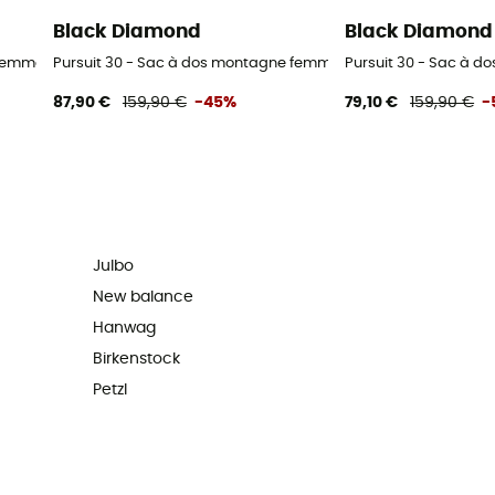
Black Diamond
Black Diamond
 femme
Pursuit 30 - Sac à dos montagne femme
Pursuit 30 - Sac à 
87,90 €
159,90 €
-45%
79,10 €
159,90 €
-
Julbo
New balance
Hanwag
Birkenstock
Petzl