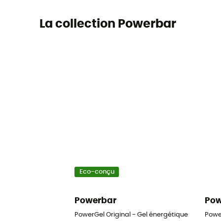
La collection Powerbar
Eco-conçu
Powerbar
Pow
PowerGel Original - Gel énergétique
Powe