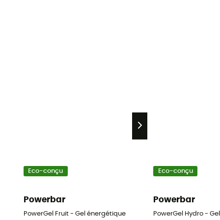
Eco-conçu
Eco-conçu
Powerbar
Powerbar
PowerGel Fruit - Gel énergétique
PowerGel Hydro - Ge