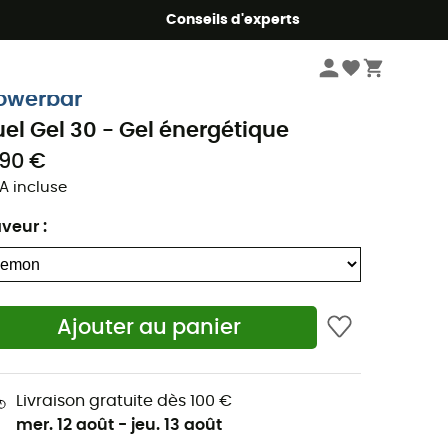
Conseils d'experts
Nutrition
Gels énergétiques & Gommes
owerbar
uel Gel 30 - Gel énergétique
,90 €
A incluse
aveur
:
Ajouter au panier
Livraison gratuite dès 100 €
mer. 12 août
-
jeu. 13 août