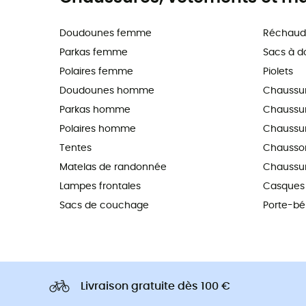
Doudounes femme
Réchaud
Parkas femme
Sacs à d
Polaires femme
Piolets
Doudounes homme
Chaussu
Parkas homme
Chaussure
Polaires homme
Chaussur
Tentes
Chausson
Matelas de randonnée
Chaussur
Lampes frontales
Casques 
Sacs de couchage
Porte-b
Livraison gratuite dès 100 €