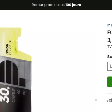
Promos d'été 🔥 -5 % EXTRA dès 2 produits* code Summer5
Retour gratuit sous
100 jours
P
F
3
TV
S