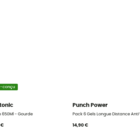
o-conçu
tonic
Punch Power
n 650Ml - Gourde
Pack 6 Gels Longue Distance Anti’
 €
14,90 €