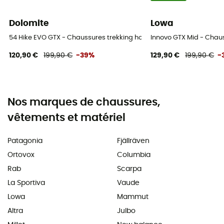
Dolomite
Lowa
54 Hike EVO GTX - Chaussures trekking homme
Innovo GTX Mid - Cha
120,90 €
199,90 €
-39%
129,90 €
199,90 €
-
Nos marques de chaussures,
vêtements et matériel
Patagonia
Fjällräven
Ortovox
Columbia
Rab
Scarpa
La Sportiva
Vaude
Lowa
Mammut
Altra
Julbo