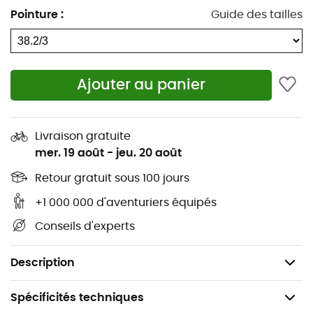
pour une stabilité sans faille. Un amorti astucieux au
Pointure
:
Guide des tailles
niveau du tendon d’Achille t’offre un confort inégalé,
permettant à ta cheville de s’adapter à chaque foulée.
Lacets
Ajouter au panier
Tige en textile et synthétique
Doublure textile
Livraison gratuite
Semelle intermédiaire BOOST
mer. 19 août
-
jeu. 20 août
Amortisseurs DREAMSTRIKE
Retour gratuit sous 100 jours
+1 000 000 d'aventuriers équipés
Semelle en caoutchouc Continental™
Conseils d'experts
Membrane GORE-TEX®
Poids : 2 x 384 g
Description
Spécificités techniques