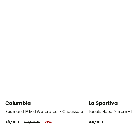
Rigidité de la semelle
Normale
Semelle intermédiaire
Boost
Semelle intérieure amovible
Oui
Semelle extérieure
Continental
Hauteur de tige
Moyenne
Columbia
La Sportiva
Matière de la tige
Redmond IV Mid Waterproof - Chaussures randonnée homme
Lacets Nepal 215 cm -
Mesh
78,90 €
99,90 €
-21%
44,90 €