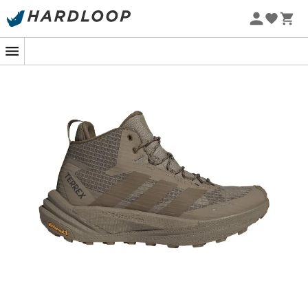
Promos d'été 🔥 -5 % EXTRA dès 2 produits* code Summer5
Nouveau
-5% Extra - Code Summer5
Quand légèreté rime avec liberté
Enfile tes
Terrex Freehiker 3 Mid GTX
pour une
escapade en pleine nature où chaque pas te