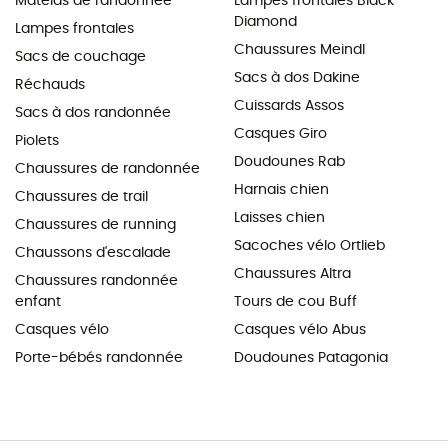
Matelas de randonnée
Lampes frontales Black
Diamond
Lampes frontales
Chaussures Meindl
Sacs de couchage
Sacs à dos Dakine
Réchauds
Cuissards Assos
Sacs à dos randonnée
Casques Giro
Piolets
Doudounes Rab
Chaussures de randonnée
Harnais chien
Chaussures de trail
Laisses chien
Chaussures de running
Sacoches vélo Ortlieb
Chaussons d'escalade
Chaussures Altra
Chaussures randonnée
enfant
Tours de cou Buff
Casques vélo
Casques vélo Abus
Porte-bébés randonnée
Doudounes Patagonia