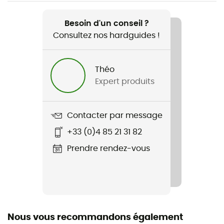
Recommandé pour
Randonnée
Besoin d'un conseil ?
Consultez nos hardguides !
Genre
Homme
Théo
Expert produits
Poids
2 x 384 g
Contacter par message
Nom du produit
+33 (0)4 85 21 31 82
Terrex Freehiker 3 Mid GTX
Prendre rendez-vous
Technologies utilisées
Gore-Tex®
Imperméabilité
Oui
Nous vous recommandons également