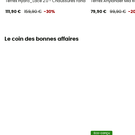
Terrex Hydro_Lace 2.0 - Chaussures randonnée homme
Terrex Anylander Mid
111,90 €
159,90 €
-30%
79,90 €
99,90 €
-2
Le coin des bonnes affaires
Eco-conçu