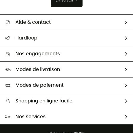
En savoir +
Aide & contact
Suivre mon colis
Hardloop
Retour & remboursement
Qui sommes-nous ?
Guide des tailles
Nos engagements
Carrières
Comment bien choisir ?
Notre empreinte
HardGuides
Modes de livraison
Seconde Main
Seconde main
Nos ambassadeurs
Aide & Contact
Sélection éco-responsable
Modes de paiement
Shopping en ligne facile
Livraison gratuite dès 100 €
Nos services
Retour gratuit sous 100 jours
Ventes aux groupes & club
Service client gratuit