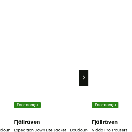
Eco-conçu
Eco-conçu
Fjällräven
Fjällräven
oudoune femme
Expedition Down Lite Jacket - Doudoune homme
Vidda Pro Trousers 