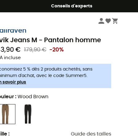
Conseils d'experts
Homme
Vêtements
Pantalon homme
jällräven
vik Jeans M - Pantalon homme
43,90 €
179,90 €
-20%
A incluse
conomisez 5 % dès 2 produits achetés, sans
inimum d'achat, avec le code Summer5.
n savoir plus
uleur
:
Wood Brown
ille
:
Guide des tailles