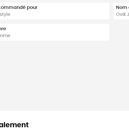
commandé pour
Nom d
estyle
Övik 
nre
mme
alement