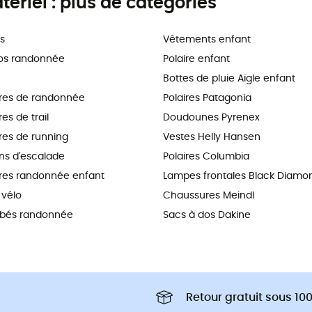
riel : plus de catégories
s
Vêtements enfant
os randonnée
Polaire enfant
Bottes de pluie Aigle enfant
res de randonnée
Polaires Patagonia
s de trail
Doudounes Pyrenex
es de running
Vestes Helly Hansen
s d'escalade
Polaires Columbia
es randonnée enfant
Lampes frontales Black Diamo
vélo
Chaussures Meindl
ébés randonnée
Sacs à dos Dakine
Retour gratuit sous 100