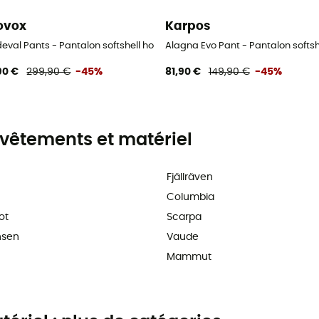
ovox
Karpos
me
eval Pants - Pantalon softshell homme
Alagna Evo Pant - Pantalon soft
90 €
299,90 €
-45%
81,90 €
149,90 €
-45%
vêtements et matériel
Fjällräven
Columbia
ot
Scarpa
nsen
Vaude
Mammut