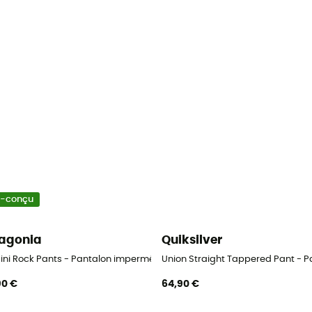
o-conçu
agonia
Quiksilver
ini Rock Pants - Pantalon imperméable
Union Straight Tappered Pant -
90 €
64,90 €