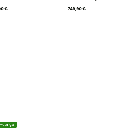
90 €
749,90 €
o-conçu