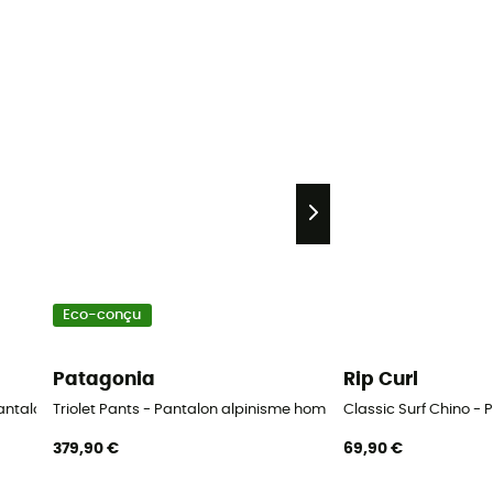
Eco-conçu
Patagonia
Rip Curl
 Pantalon homme
Triolet Pants - Pantalon alpinisme homme
Classic Surf Chino 
379,90 €
69,90 €