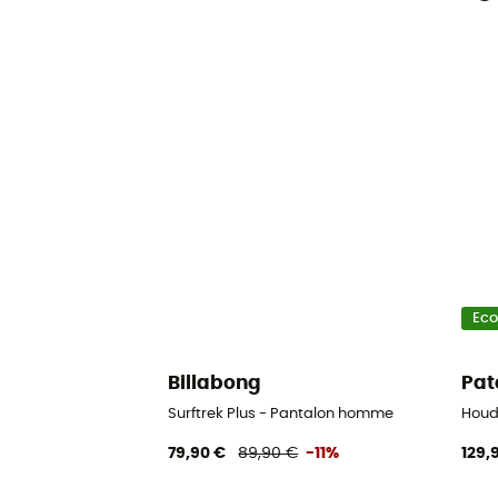
Ec
Billabong
Pat
Surftrek Plus - Pantalon homme
Houd
79,90 €
89,90 €
-11%
129,