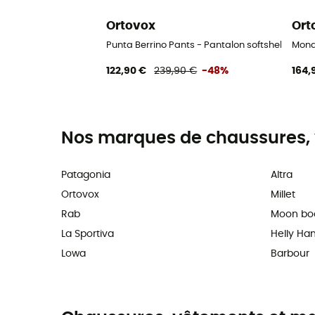
Ortovox
Ort
Punta Berrino Pants - Pantalon softshell hom
Mond
122,90 €
239,90 €
-48%
164,
Nos marques de chaussures, 
Patagonia
Altra
Ortovox
Millet
Rab
Moon bo
La Sportiva
Helly Ha
Lowa
Barbour