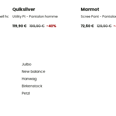
Quiksilver
Marmot
shell homme
Utility Pt - Pantalon homme
Scree Pant - Pantalo
119,90 €
199,90 €
-40%
72,60 €
129,90 €
-
Julbo
New balance
Hanwag
Birkenstock
Petzl