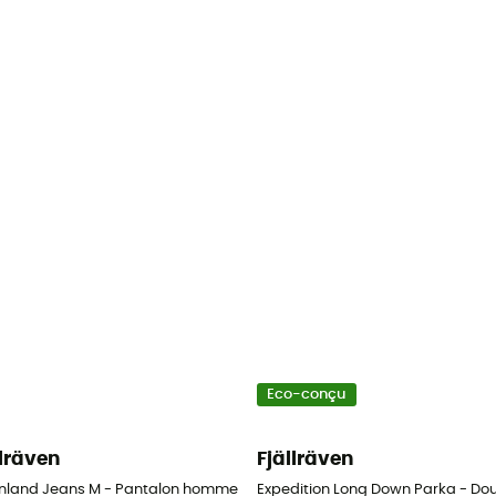
Eco-conçu
llräven
Fjällräven
e
nland Jeans M - Pantalon homme
Expedition Long Down Parka - D