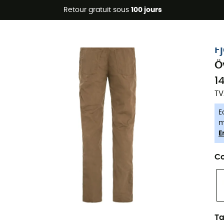
Promos d'été 🔥 -5 % EXTRA dès 2 produits* code Summer5
Retour gratuit sous
100 jours
-5% Extra - Code Summer5
F
Ö
1
TV
E
m
E
Co
Ta