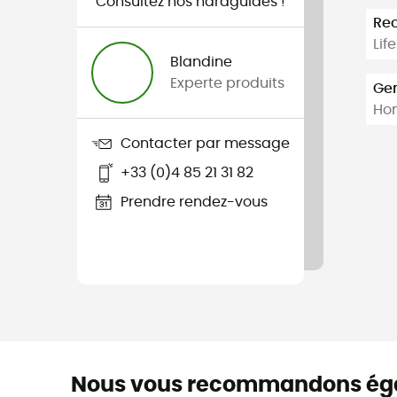
Consultez nos hardguides !
Re
Lif
Blandine
Experte produits
Ge
Ho
Contacter par message
+33 (0)4 85 21 31 82
Prendre rendez-vous
Nous vous recommandons ég