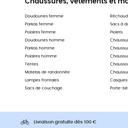
Chaussures, vêtements et maté
Doudounes femme
Réchaud
Parkas femme
Sacs à d
Polaires femme
Piolets
Doudounes homme
Chaussu
Parkas homme
Chaussure
Polaires homme
Chaussur
Tentes
Chausson
Matelas de randonnée
Chaussur
Lampes frontales
Casques 
Sacs de couchage
Porte-b
Livraison gratuite dès 100 €