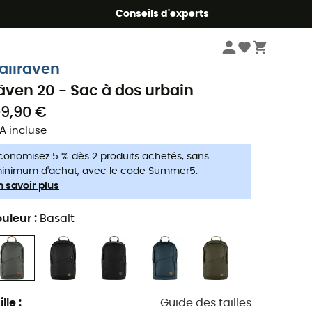
Conseils d'experts
Voyage
Bagages voyage
Sacs à dos urbains
jällräven
även 20 - Sac à dos urbain
09,90 €
A incluse
conomisez 5 % dès 2 produits achetés, sans
inimum d'achat, avec le code Summer5.
n savoir plus
uleur
:
Basalt
ille
:
Guide des tailles