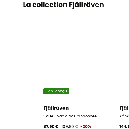
La collection Fjällräven
Eco-conçu
Fjällräven
Fjä
Skule - Sac à dos randonnée
Kånk
87,90 €
109,90 €
-20%
144,