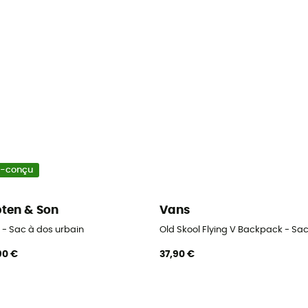
o-conçu
ten & Son
Vans
 - Sac à dos urbain
Old Skool Flying V Backpack - S
90 €
37,90 €