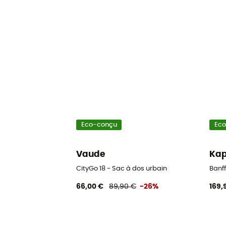
Eco-conçu
Ec
Vaude
Kap
CityGo 18 - Sac à dos urbain
Banff
66,00 €
89,90 €
-26%
169,