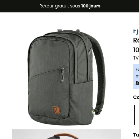
Promos d'été 🔥 -5 % EXTRA dès 2 produits* code Summer5
Retour gratuit sous
100 jours
-5% Extra - Code Summer5
F
R
1
TV
E
m
E
Co
Ta