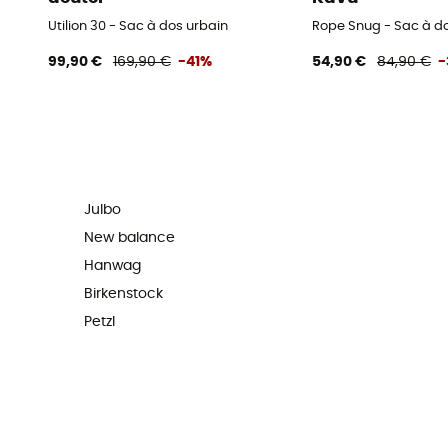
Utilion 30 - Sac à dos urbain
Rope Snug - Sac à d
99,90 €
169,90 €
-41%
54,90 €
84,90 €
-
Julbo
New balance
Hanwag
Birkenstock
Petzl