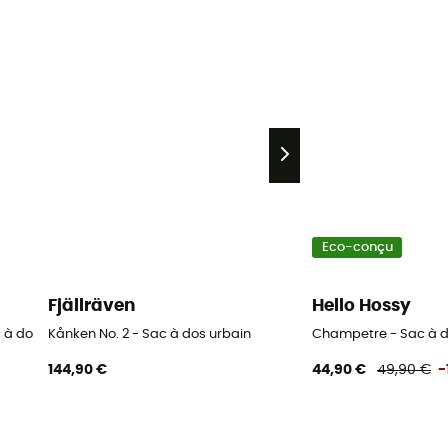
Eco-conçu
Fjällräven
Hello Hossy
ac à dos urbain homme
Kånken No. 2 - Sac à dos urbain
Champetre - Sac à d
144,90 €
44,90 €
49,90 €
-