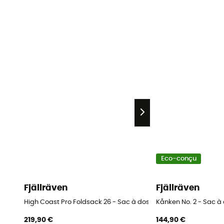
Eco-conçu
Fjällräven
Fjällräven
High Coast Pro Foldsack 26 - Sac à dos urbain
Kånken No. 2 - Sac à
219,90 €
144,90 €