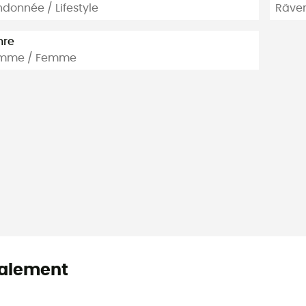
donnée / Lifestyle
Räve
nre
mme / Femme
alement