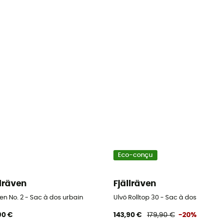
Eco-conçu
llräven
Fjällräven
en No. 2 - Sac à dos urbain
Ulvö Rolltop 30 - Sac à dos
90 €
143,90 €
179,90 €
-20%