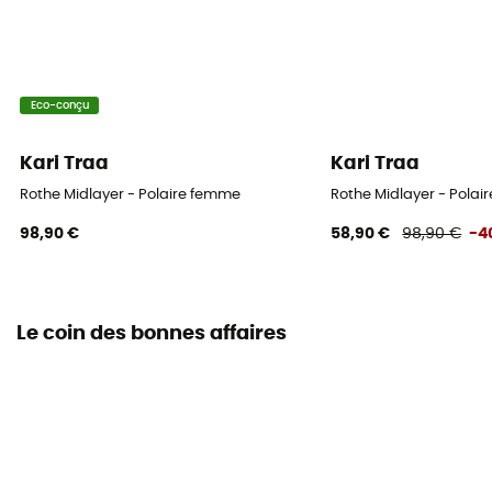
Eco-conçu
Kari Traa
Kari Traa
Rothe Midlayer - Polaire femme
Rothe Midlayer - Pola
98,90 €
58,90 €
98,90 €
-4
Le coin des bonnes affaires