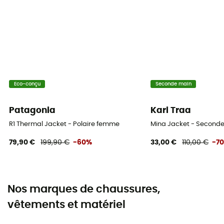
Eco-conçu
Seconde main
Patagonia
Kari Traa
R1 Thermal Jacket - Polaire femme
Mina Jacket - Seconde
79,90 €
199,90 €
-60%
33,00 €
110,00 €
-7
Nos marques de chaussures,
vêtements et matériel