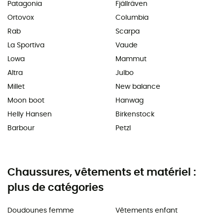
Patagonia
Fjällräven
Ortovox
Columbia
Rab
Scarpa
La Sportiva
Vaude
Lowa
Mammut
Altra
Julbo
Millet
New balance
Moon boot
Hanwag
Helly Hansen
Birkenstock
Barbour
Petzl
Chaussures, vêtements et matériel :
plus de catégories
Doudounes femme
Vêtements enfant