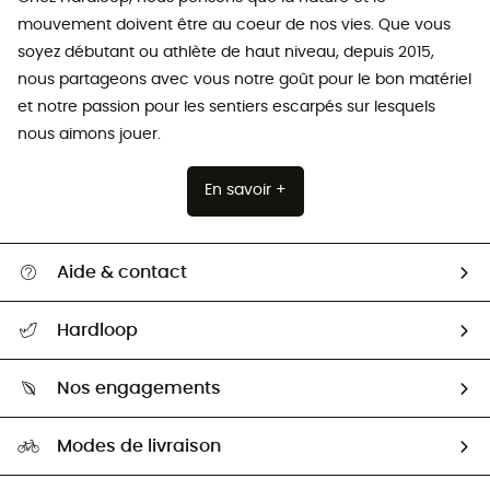
mouvement doivent être au coeur de nos vies. Que vous
soyez débutant ou athlète de haut niveau, depuis 2015,
nous partageons avec vous notre goût pour le bon matériel
et notre passion pour les sentiers escarpés sur lesquels
nous aimons jouer.
En savoir +
Aide & contact
Suivre mon colis
Hardloop
Retour & remboursement
Qui sommes-nous ?
Guide des tailles
Nos engagements
Carrières
Comment bien choisir ?
Notre empreinte
HardGuides
Modes de livraison
Seconde Main
Seconde main
Nos ambassadeurs
Aide & Contact