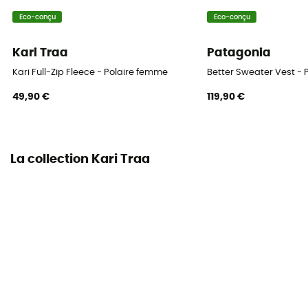
Eco-conçu
Eco-conçu
Kari Traa
Patagonia
Kari Full-Zip Fleece - Polaire femme
Better Sweater Vest -
49,90 €
119,90 €
La collection Kari Traa