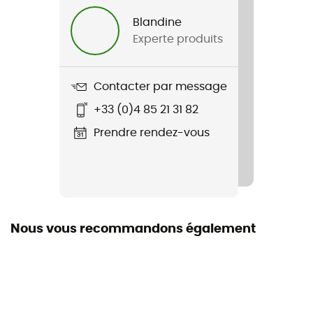
Enfant
Blandine
Experte produits
Nom du produit
Handy Sandy
Contacter par message
Label
+33 (0)4 85 21 31 82
Coton biologique
Prendre rendez-vous
Matières
100 % coton biologique
Nous vous recommandons également