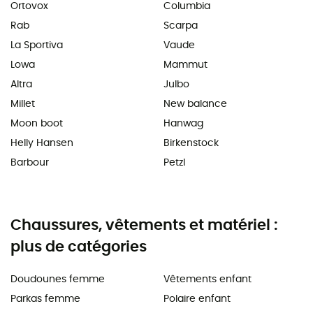
Ortovox
Columbia
Rab
Scarpa
La Sportiva
Vaude
Lowa
Mammut
Altra
Julbo
Millet
New balance
Moon boot
Hanwag
Helly Hansen
Birkenstock
Barbour
Petzl
Chaussures, vêtements et matériel :
plus de catégories
Doudounes femme
Vêtements enfant
Parkas femme
Polaire enfant