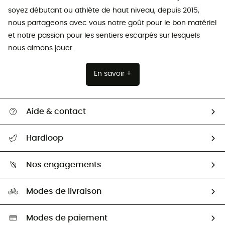
soyez débutant ou athlète de haut niveau, depuis 2015,
nous partageons avec vous notre goût pour le bon matériel
et notre passion pour les sentiers escarpés sur lesquels
nous aimons jouer.
En savoir +
Aide & contact
Suivre mon colis
Hardloop
Retour & remboursement
Qui sommes-nous ?
Guide des tailles
Nos engagements
Carrières
Comment bien choisir ?
Notre empreinte
HardGuides
Modes de livraison
Seconde Main
Seconde main
Nos ambassadeurs
Aide & Contact
Sélection éco-responsable
Modes de paiement