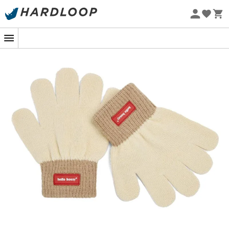
Promos d'été 🔥 -5 % EXTRA dès 2 produits* code Summer5
-5% Extra - Code Summer5
Eco-conçu