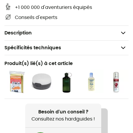
+1 000 000 d'aventuriers équipés
Ultra résistant, le
Ruban adhésif toile
de
Sol
vous
Conseils d'experts
permettra d'affronter tous les obstacles durant vos
aventures. Avec le
Ruban adhésif toile
de
Sol
aucune
déchirure ne vous résistera !
Description
Spécificités techniques
Recommandé pour
Produit(s) lié(s) à cet article
Randonnée / Camping
Poids
125 g
Nom du produit
Ruban adhésif toile
Besoin d'un conseil ?
Consultez nos hardguides !