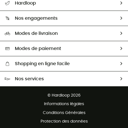
Hardloop
Retour & remboursement
Qui sommes-nous ?
Guide des tailles
Nos engagements
Carrières
Comment bien choisir ?
Notre empreinte
HardGuides
Modes de livraison
Seconde Main
Seconde main
Nos ambassadeurs
Aide & Contact
Sélection éco-responsable
Modes de paiement
Shopping en ligne facile
Livraison gratuite dès 100 €
Nos services
Retour gratuit sous 100 jours
Ventes aux groupes & club
Service client gratuit
© Hardloop 2026
Programme d'affiliation
Informations légales
Conditions Générales
Protection des données