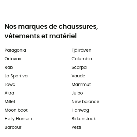
Nos marques de chaussures,
vêtements et matériel
Patagonia
Fjällräven
Ortovox
Columbia
Rab
Scarpa
La Sportiva
Vaude
Lowa
Mammut
Altra
Julbo
Millet
New balance
Moon boot
Hanwag
Helly Hansen
Birkenstock
Barbour
Petzl