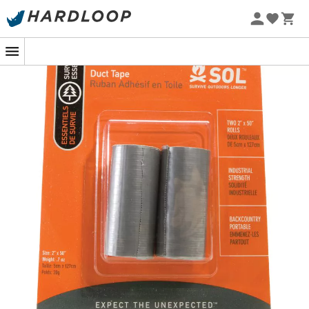
Promos d'été 🔥 -5 % EXTRA dès 2 produits* code Summer5