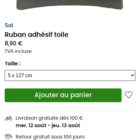
Sol
Ruban adhésif toile
8,90 €
TVA incluse
Taille
:
Ajouter au panier
Le
Ruban adhésif
toile de
Sol
vous
Livraison gratuite dès 100 €
permettra de réparer les déchirures de
mer. 12 août
-
jeu. 13 août
vos
tentes
ou
sacs de couchage
.
Retour gratuit sous 100 jours