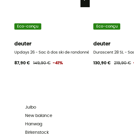
Eco-conçu
Eco-conçu
deuter
deuter
Updays 26 - Sac à dos ski de randonnée homme
Durascent 28 SL - S
87,90 €
149,90 €
-41%
130,90 €
219,90 €
Julbo
New balance
Hanwag
Birkenstock