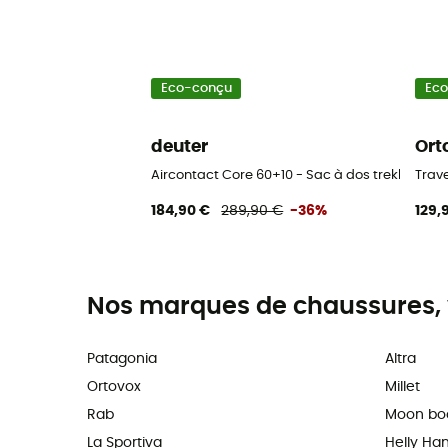
Eco-conçu
Ec
deuter
Ort
Aircontact Core 60+10 - Sac à dos trekking 
Trav
184,90 €
289,90 €
-36%
129,
Nos marques de chaussures, 
Patagonia
Altra
Ortovox
Millet
Rab
Moon bo
La Sportiva
Helly Ha