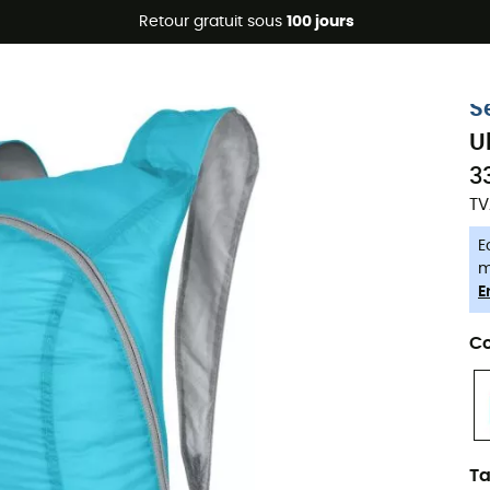
Promos d'été 🔥 -5 % EXTRA dès 2 produits* code Summer5
Retour gratuit sous
100 jours
-5% Extra - Code Summer5
S
U
3
TV
E
m
E
Co
Ta