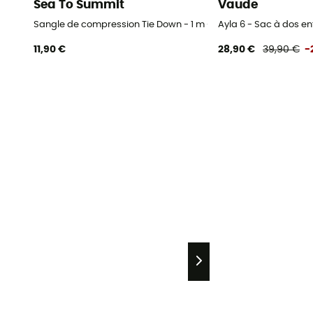
Sea To Summit
Vaude
Sangle de compression Tie Down - 1 m - Sangle
Ayla 6 - Sac à dos en
11,90 €
28,90 €
39,90 €
-