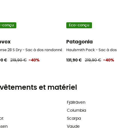
o-conçu
Eco-conçu
ovox
Patagonia
homme
erse 28 S Dry - Sac à dos randonnée
Haulsmith Pack - Sac à dos
90 €
219,90 €
-40%
131,90 €
219,90 €
-40%
vêtements et matériel
Fjällräven
Columbia
ot
Scarpa
nsen
Vaude