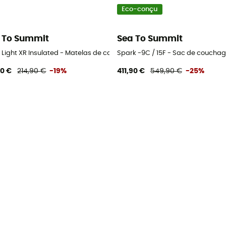
Eco-conçu
 To Summit
Sea To Summit
r Light XR Insulated - Matelas de camping
Spark -9C / 15F - Sac de coucha
90 €
214,90 €
-19%
411,90 €
549,90 €
-25%