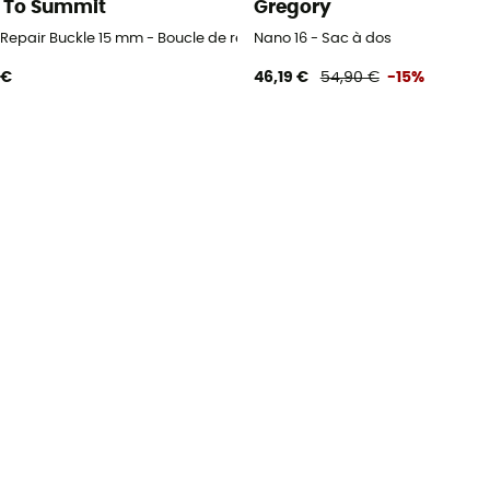
 To Summit
Gregory
d Repair Buckle 15 mm - Boucle de remplacement
Nano 16 - Sac à dos
 €
46,19 €
54,90 €
-15%