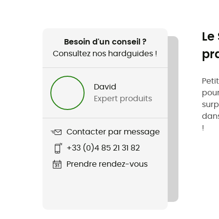
Le
Besoin d'un conseil ?
pr
Consultez nos hardguides !
Peti
David
pour
Expert produits
surp
dans
!
Contacter par message
+33 (0)4 85 21 31 82
Prendre rendez-vous