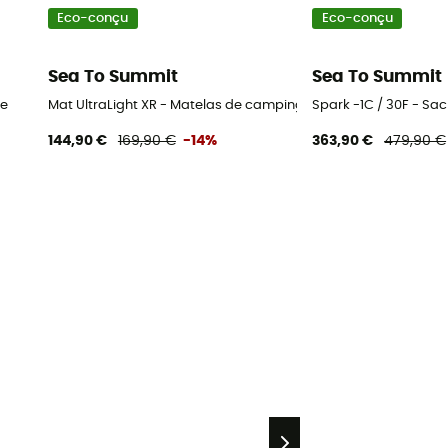
Eco-conçu
Eco-conçu
Sea To Summit
Sea To Summit
ge
Mat UltraLight XR - Matelas de camping
Spark -1C / 30F - Sa
144,90 €
169,90 €
-14%
363,90 €
479,90 €