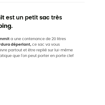
it
est un petit
sac
très
ping
.
ummit
a une contenance de 20 litres
ordura déperlant,
ce sac va vous
ivre partout et être replié sur lui-même
tique que l'on peut porter en porte clef