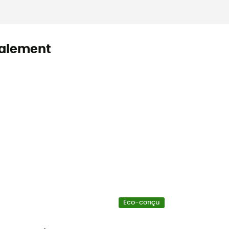
alement
Eco-conçu