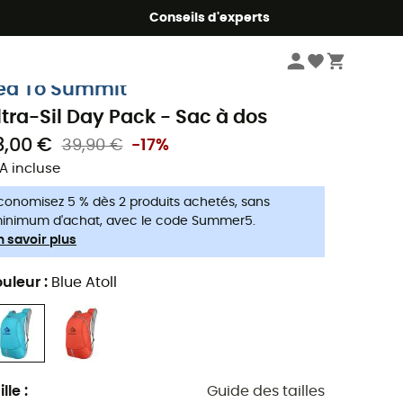
Conseils d'experts
Randonnée
Sacs à dos randonnée
ea To Summit
ltra-Sil Day Pack - Sac à dos
3,00 €
39,90 €
-17%
A incluse
conomisez 5 % dès 2 produits achetés, sans
inimum d'achat, avec le code Summer5.
n savoir plus
uleur
:
Blue Atoll
ille
:
Guide des tailles