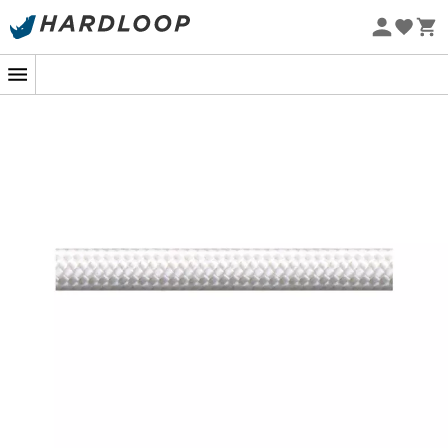
Promos d'été 🔥 -5 % EXTRA dès 2 produits* code Summer5
Eco-conçu