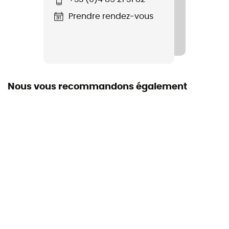
Prendre rendez-vous
Norme
Norme CE / EN 564
Matériaux
Polyamide
Nous vous recommandons également
Longueur de corde
Entre 40 et 50 m
Label
Origine Européenne Garantie
Matières
100% polyamide
Diamètre
5 mm