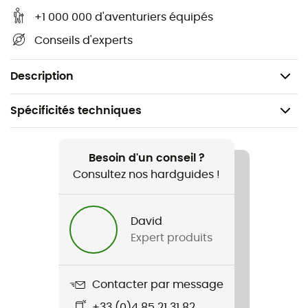
Diamètre : 5 mm
+1 000 000 d'aventuriers équipés
Charge de rupture : 1 500 daN(kg)
Conseils d'experts
Certification : CE
Poids : 870 g
Description
Spécificités techniques
Recommandé pour
Escalade / Alpinisme
Besoin d'un conseil ?
Consultez nos hardguides !
Poids
870 g
David
Expert produits
Nom du produit
Cordelette 100% Dyneema 5mm
Contacter par message
Déperlant
+33 (0)4 85 21 31 82
Non