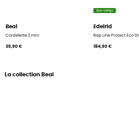
Eco-conçu
Marquage central
Non
Beal
Edelrid
Poids par mètre
Cordelette 2 mm
Rap Line Protect Eco Dr
15 g
35,90 €
184,90 €
La collection Beal