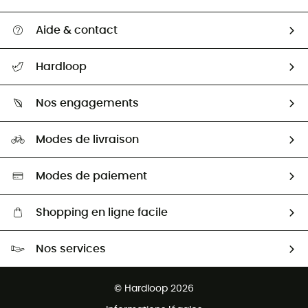
Aide & contact
Suivre mon colis
Hardloop
Retour & remboursement
Qui sommes-nous ?
Guide des tailles
Nos engagements
Carrières
Comment bien choisir ?
Notre empreinte
HardGuides
Modes de livraison
Seconde Main
Seconde main
Nos ambassadeurs
Aide & Contact
Sélection éco-responsable
Modes de paiement
Shopping en ligne facile
Livraison gratuite dès 100 €
Nos services
Retour gratuit sous 100 jours
Ventes aux groupes & club
Service client gratuit
© Hardloop 2026
Programme d'affiliation