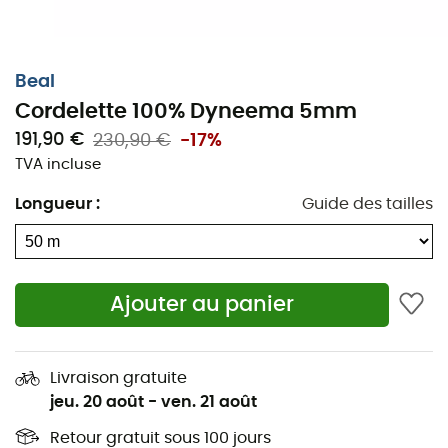
Beal
Cordelette 100% Dyneema 5mm
191,90 €
230,90 €
-17%
TVA incluse
Une cordelette petite, mais résistante.
Longueur
:
Guide des tailles
La
Cordelette 100 % Dyneema 5 mm
de la marque
Beal
est parfaitement adaptée à la réalisation d'amarrages
secondaires en spéléologie ou à la confection de
Ajouter au panier
pédales. Un indispensable à ne pas oublier lorsque vous
partirez également sur les parois en escalade ou en
alpinisme.
Livraison gratuite
jeu. 20 août
-
ven. 21 août
Matières : polyamide
Norme : EN 564
Retour gratuit sous 100 jours