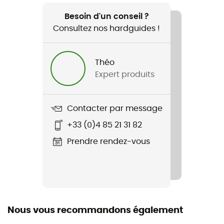
WindPro 2
Besoin d'un conseil ?
Consultez nos hardguides !
Matériaux
Acier
Théo
Type de carburant
Expert produits
Gaz
Nombre de foyer
Contacter par message
1
+33 (0)4 85 21 31 82
Capacité
Prendre rendez-vous
2 personnes
Combustibles compatibles
Gaz
Nous vous recommandons également
Allumage