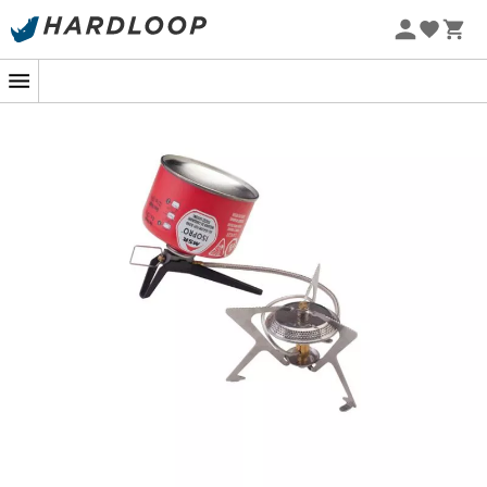
Promos d'été 🔥 -5 % EXTRA dès 2 produits* code Summer5
-5% Extra - Code Summer5