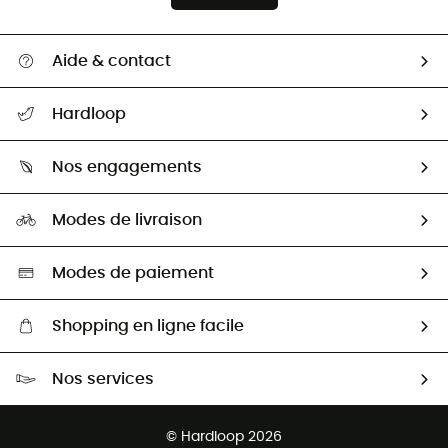
Aide & contact
Suivre mon colis
Hardloop
Retour & remboursement
Qui sommes-nous ?
Guide des tailles
Nos engagements
Carrières
Comment bien choisir ?
Notre empreinte
HardGuides
Modes de livraison
Seconde Main
Seconde main
Nos ambassadeurs
Aide & Contact
Sélection éco-responsable
Modes de paiement
Shopping en ligne facile
Livraison gratuite dès 100 €
Nos services
Retour gratuit sous 100 jours
Ventes aux groupes & club
Service client gratuit
© Hardloop 2026
Programme d'affiliation