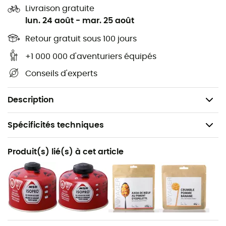
excellente puissance même lorsque les températures
Livraison gratuite
chutent. Grâce au
brûleur externe
relié à la cartouche
lun. 24 août
-
mar. 25 août
par un tuyau d’alimentation, vous pouvez utiliser un
réflecteur de chaleur
ou un pare-vent afin de protéger
Retour gratuit sous 100 jours
votre flamme.
+1 000 000 d'aventuriers équipés
Paravent, réflecteur thermique, support de
Conseils d'experts
cartouche et sac de rangement inclus
Poids : 187 g
Description
Spécificités techniques
Recommandé pour
Produit(s) lié(s) à cet article
Randonnée / Trekking / Camping / Bivouac
Poids
187 g
Nom du produit