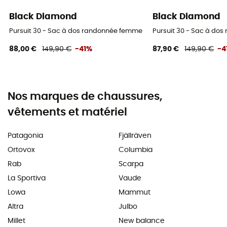
Black Diamond
Black Diamond
Pursuit 30 - Sac à dos randonnée femme
Pursuit 30 - Sac à do
88,00 €
149,90 €
-41%
87,90 €
149,90 €
-4
Nos marques de chaussures,
vêtements et matériel
Patagonia
Fjällräven
Ortovox
Columbia
Rab
Scarpa
La Sportiva
Vaude
Lowa
Mammut
Altra
Julbo
Millet
New balance