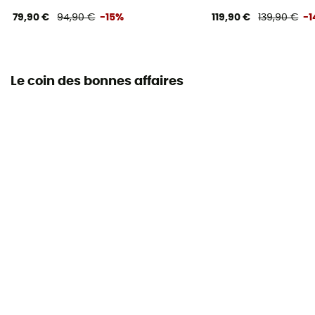
79,90 €
94,90 €
-15%
119,90 €
139,90 €
-
Le coin des bonnes affaires