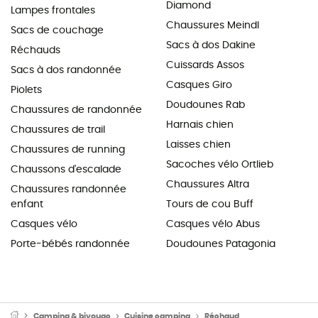
Diamond
Lampes frontales
Chaussures Meindl
Sacs de couchage
Sacs à dos Dakine
Réchauds
Cuissards Assos
Sacs à dos randonnée
Casques Giro
Piolets
Doudounes Rab
Chaussures de randonnée
Harnais chien
Chaussures de trail
Laisses chien
Chaussures de running
Sacoches vélo Ortlieb
Chaussons d'escalade
Chaussures Altra
Chaussures randonnée
enfant
Tours de cou Buff
Casques vélo
Casques vélo Abus
Porte-bébés randonnée
Doudounes Patagonia
Camping & bivouac
Cuisine camping
Réchaud