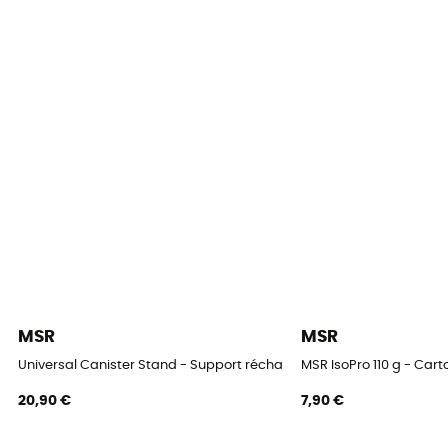
Manuel
Temps d'ébullition
3 min 30 s/ 1 L
Accessoires
Housse de rangement
MSR
MSR
Universal Canister Stand - Support réchaud
MSR IsoPro 110 g - Car
20,90 €
7,90 €