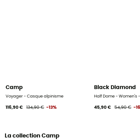
Camp
Black Diamond
Voyager - Casque alpinisme
Half Dome - Women's 
116,90 €
134,90 €
-13%
45,90 €
54,90 €
-1
La collection Camp