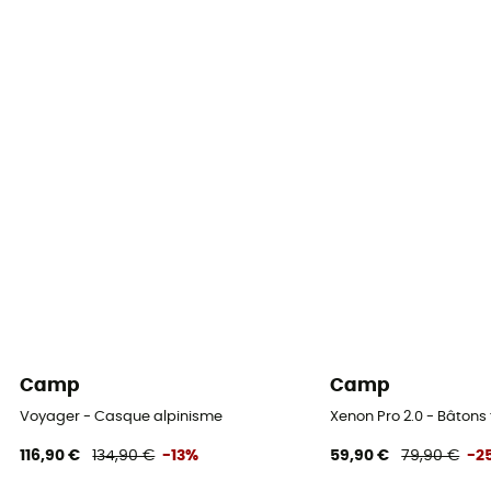
Camp
Camp
Voyager - Casque alpinisme
Xenon Pro 2.0 - Bâtons t
116,90 €
134,90 €
-13%
59,90 €
79,90 €
-2