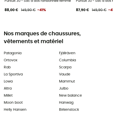
Pursuit 30 - Sac à dos randonnée femme
Pursuit 30 - Sac à do
88,00 €
149,90 €
-41%
87,90 €
149,90 €
-4
Nos marques de chaussures,
vêtements et matériel
Patagonia
Fjällräven
Ortovox
Columbia
Rab
Scarpa
La Sportiva
Vaude
Lowa
Mammut
Altra
Julbo
Millet
New balance
Moon boot
Hanwag
Helly Hansen
Birkenstock