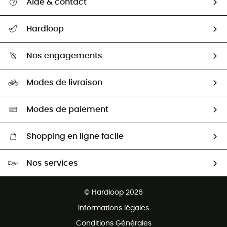
Aide & contact
Suivre mon colis
Hardloop
Retour & remboursement
Qui sommes-nous ?
Guide des tailles
Nos engagements
Carrières
Comment bien choisir ?
Notre empreinte
HardGuides
Modes de livraison
Seconde Main
Seconde main
Nos ambassadeurs
Aide & Contact
Sélection éco-responsable
Modes de paiement
Shopping en ligne facile
Livraison gratuite dès 100 €
Nos services
Retour gratuit sous 100 jours
Ventes aux groupes & club
Service client gratuit
© Hardloop 2026
Programme d'affiliation
Informations légales
Conditions Générales