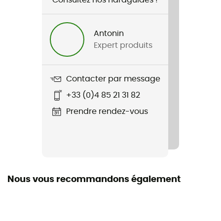
Nom du produit
Speed Comp
Antonin
Norme
Expert produits
CA: EN 12492 EN 1077/B
Matériaux
Contacter par message
Structure interne en EPS et coque en polycarbonate
+33 (0)4 85 21 31 82
in-moulding
Prendre rendez-vous
Équipement de protection individuelle
EPI - Classe 2
Nous vous recommandons également