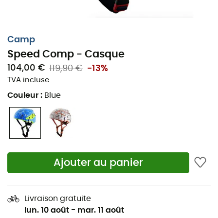
Camp
Speed Comp - Casque
104,00 €
119,90 €
-13%
TVA incluse
Couleur
:
Blue
Ventilé, confortable et solide, un véritable
pare-choc anti bosse.
Ajouter au panier
Idéal lors de vos sorties à
ski
ou pour la
via-ferrata
, le
Speed Comb
de
Camp
dispose d'une structure interne
Livraison gratuite
en EPS et d'une coque en polycarbonate in-moulding.
lun. 10 août
-
mar. 11 août
Pour une excellente ventilation, ce
casque
de
Camp
est