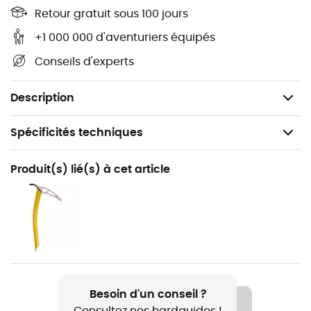
équipé d'o
uvertures latérales et arrières pour une
Retour gratuit sous 100 jours
excellente ventilation. Le
Speed Comp
dispose d'un
+1 000 000 d'aventuriers équipés
rembourrage intérieur en mousse anti-sueur. Il est
Conseils d'experts
possible de fixer un
masque à ski
ou une
lampe
frontale
sur le
Speed Comp
! Le top des
casques de ski
!
Description
Spécificités techniques
Recommandé pour
Produit(s) lié(s) à cet article
Ski de randonnée / Via Ferrata / Alpinisme
Genre
Homme / Femme
Poids
350 g
Besoin d'un conseil ?
Consultez nos hardguides !