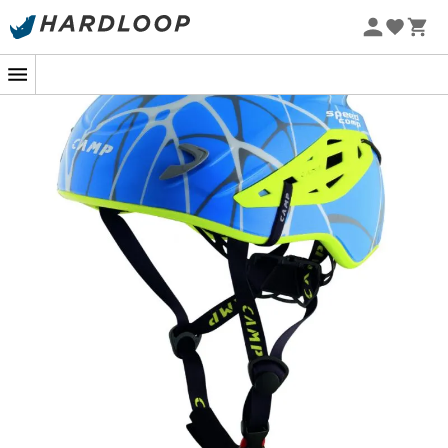
Promos d'été 🔥 -5 % EXTRA dès 2 produits* code Summer5