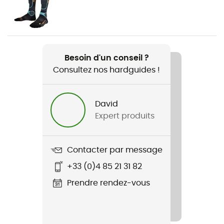
Homme / Femme
Poids
700 g
Besoin d'un conseil ?
Consultez nos hardguides !
Nom du produit
Alien 1.0
David
Débrayable
Expert produits
Oui
Technologies utilisées
Contacter par message
Boa® / Grimalid® / Speed Lock
+33 (0)4 85 21 31 82
Label
Prendre rendez-vous
Origine Européenne Garantie
Système Fermeture