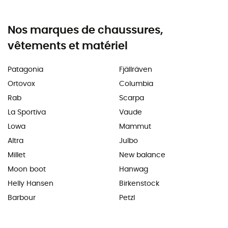
Nos marques de chaussures,
vêtements et matériel
Patagonia
Fjällräven
Ortovox
Columbia
Rab
Scarpa
La Sportiva
Vaude
Lowa
Mammut
Altra
Julbo
Millet
New balance
Moon boot
Hanwag
Helly Hansen
Birkenstock
Barbour
Petzl