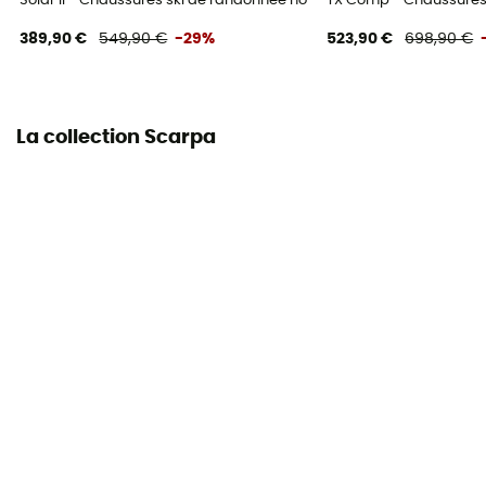
Solar II - Chaussures ski de randonnée homme
TX Comp - Chaussures
389,90 €
549,90 €
-29%
523,90 €
698,90 €
La collection Scarpa