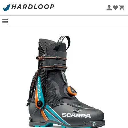
Promos d'été 🔥 -5 % EXTRA dès 2 produits* code Summer5
Eco-conçu
Taillée pour la victoire !
La
chaussure de ski-alpinisme Scarpa Alien 1.0
, est
conçue pour la compétion ainsi que pour les meilleurs
skieurs mondiaux. Ultra-légère, rigide et au