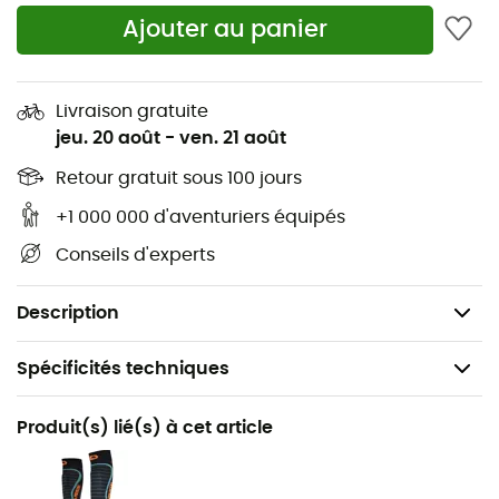
Collier : Carbon
Ajouter au panier
Languette : Synthetique
Fermeture : Speed Lock + Boa® Closure System
Semelle : UFO Scarpa / Vibram®
Livraison gratuite
jeu. 20 août
-
ven. 21 août
Fixations : TLT
Flex : 100
Retour gratuit sous 100 jours
Largeur avant-pied : 99 mm
+1 000 000 d'aventuriers équipés
Loquet ski/marche : Speed Lock
Conseils d'experts
Inserts Quick Lock In
Poids : 700 g
Description
Spécificités techniques
Recommandé pour
Produit(s) lié(s) à cet article
Ski de randonnée
Genre