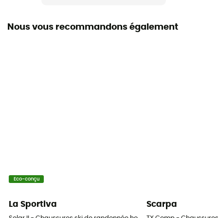
Boa®
Nous vous recommandons également
Index de flex (rigidité)
100-105
Largeur avant-pied
99 mm
Matière de la coque
Carbone Grimalid®
Niveau
Expert
Eco-conçu
La Sportiva
Scarpa