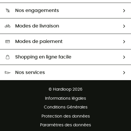
Qui sommes-nous ?
Guide des tailles
Nos engagements
Carrières
Comment bien choisir ?
Notre empreinte
HardGuides
Modes de livraison
Seconde Main
Seconde main
Nos ambassadeurs
Aide & Contact
Sélection éco-responsable
Modes de paiement
Shopping en ligne facile
Livraison gratuite dès 100 €
Nos services
Retour gratuit sous 100 jours
Ventes aux groupes & club
Service client gratuit
© Hardloop 2026
Programme d'affiliation
Informations légales
Conditions Générales
Protection des données
Paramètres des données