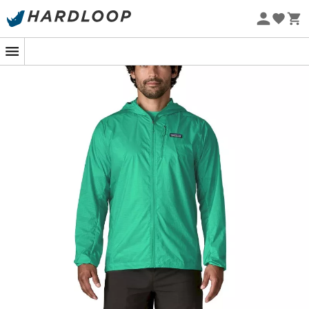
Promos d'été 🔥 -5 % EXTRA dès 2 produits* code Summer5
Eco-conçu
Résistante et polyvalente.
Vous qui êtes un véritable caméléon des
sports
outdoor
, la
Houdini Jacket
, pour
homme
, de
Patagonia