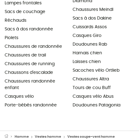
Diamond
Lampes frontales
Chaussures Meindl
Sacs de couchage
Sacs à dos Dakine
Réchauds
Cuissards Assos
Sacs à dos randonnée
Casques Giro
Piolets
Doudounes Rab
Chaussures de randonnée
Harnais chien
Chaussures de trail
Laisses chien
Chaussures de running
Sacoches vélo Ortlieb
Chaussons d'escalade
Chaussures Altra
Chaussures randonnée
enfant
Tours de cou Buff
Casques vélo
Casques vélo Abus
Porte-bébés randonnée
Doudounes Patagonia
Homme
Vestes homme
Vestes coupe-vent homme