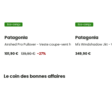
Eco-conçu
Eco-conçu
Patagonia
Patagonia
Airshed Pro Pullover - Veste coupe-vent homme
M's Windshadow Jkt -
101,90 €
139,90 €
-27%
349,90 €
Le coin des bonnes affaires