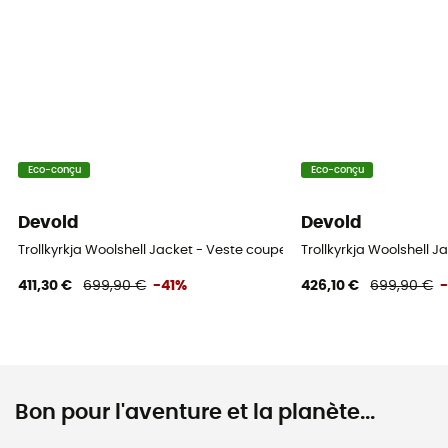
Eco-conçu
Eco-conçu
Devold
Devold
Trollkyrkja Woolshell Jacket - Veste coupe-vent homme
Trollkyrkja Woolshell
411,30 €
699,90 €
-41%
426,10 €
699,90 €
Bon pour l'aventure et la planète...