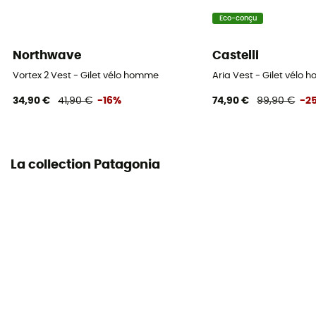
1 poche poitrine
Eco-conçu
Matières
Northwave
Castelli
[principale] 100% nylon ripstop recyclé
Vortex 2 Vest - Gilet vélo homme
Aria Vest - Gilet vélo
Eléments réfléchissants
34,90 €
41,90 €
-16%
74,90 €
99,90 €
-2
Oui
La collection Patagonia