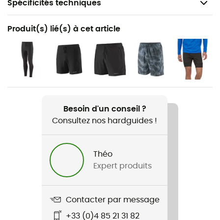
Spécificités techniques
Recommandé pour
Produit(s) lié(s) à cet article
Trail / Running / VTT
Genre
Homme
Poids
105 g
Besoin d'un conseil ?
Consultez nos hardguides !
Nom du produit
Houdini Jacket
Théo
Expert produits
Imperméabilité
Déperlant
Contacter par message
Coupe-Vent
Oui
+33 (0)4 85 21 31 82