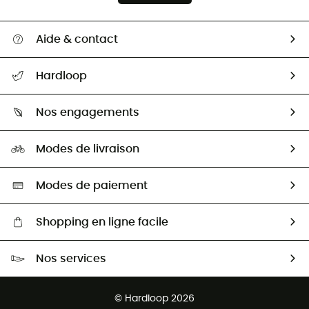
Aide & contact
Suivre mon colis
Hardloop
Retour & remboursement
Qui sommes-nous ?
Guide des tailles
Nos engagements
Carrières
Comment bien choisir ?
Notre empreinte
HardGuides
Modes de livraison
Seconde Main
Seconde main
Nos ambassadeurs
Aide & Contact
Sélection éco-responsable
Modes de paiement
Shopping en ligne facile
Livraison gratuite dès 100 €
Nos services
Retour gratuit sous 100 jours
Ventes aux groupes & club
Service client gratuit
© Hardloop 2026
Programme d'affiliation