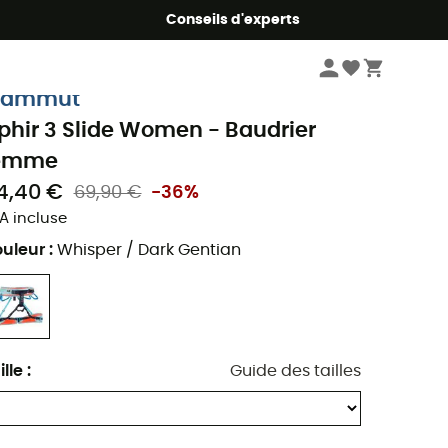
Conseils d'experts
Escalade
Baudriers escalade
Baudrier femme
ammut
phir 3 Slide Women - Baudrier
emme
4,40 €
69,90 €
-36%
A incluse
uleur
:
Whisper / Dark Gentian
ille
:
Guide des tailles