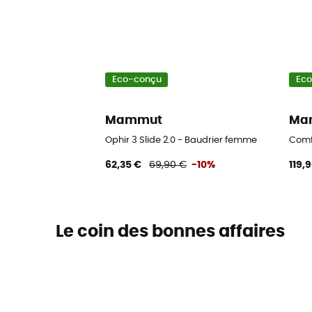
Eco-conçu
Ec
Mammut
Ma
Ophir 3 Slide 2.0 - Baudrier femme
Comf
62,35 €
69,90 €
-10%
119,
Le coin des bonnes affaires