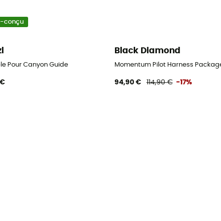
o-conçu
zl
Black Diamond
ble Pour Canyon Guide
Momentum Pilot Harness Package
 €
94,90 €
114,90 €
-17%