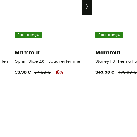
Eco-conçu
Eco-conçu
Mammut
Mammut
er femme
Ophir 1 Slide 2.0 - Baudrier femme
Stoney HS Thermo Ho
53,90 €
64,90 €
-16%
349,90 €
479,90 €