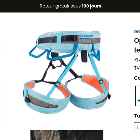
Promos d'été 🔥 -5 % EXTRA dès 2 produits* code Summer5
Retour gratuit sous
100 jours
Eco-conçu
M
O
f
4
TV
Co
Ta