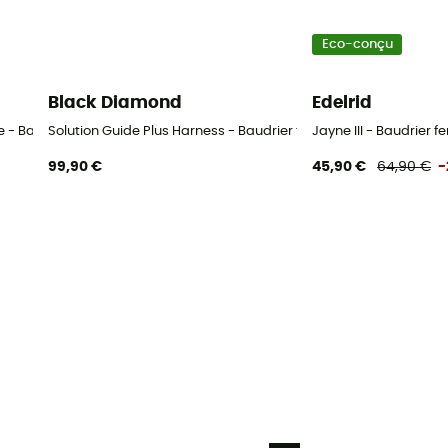
Eco-conçu
Black Diamond
Edelrid
 - Baudrier femme
Solution Guide Plus Harness - Baudrier femme
Jayne III - Baudrier 
99,90 €
45,90 €
64,90 €
-