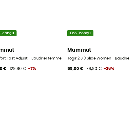
o-conçu
Eco-conçu
mmut
Mammut
ort Fast Adjust - Baudrier femme
Togir 2.0 3 Slide Women - Baudri
90 €
129,90 €
-7%
59,00 €
79,90 €
-26%