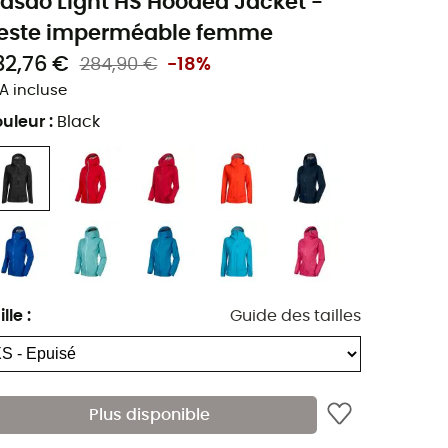
asao Light HS Hooded Jacket -
este imperméable femme
32,76 €
284,90 €
-18%
A incluse
uleur
:
Black
ille
:
Guide des tailles
Plus disponible