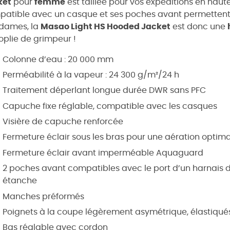
ket
pour
femme
est taillée pour vos expéditions en hau
atible avec un casque et ses poches avant permettent l
dames, la
Masao Light HS Hooded Jacket
est donc une
plie de grimpeur !
Colonne d’eau : 20 000 mm
Perméabilité à la vapeur : 24 300 g/m²/24 h
Traitement déperlant longue durée DWR sans PFC
Capuche fixe réglable, compatible avec les casques
Visière de capuche renforcée
Fermeture éclair sous les bras pour une aération optim
Fermeture éclair avant imperméable Aquaguard
2 poches avant compatibles avec le port d’un harnais d
étanche
Manches préformés
Poignets à la coupe légèrement asymétrique, élastiqués 
Bas réglable avec cordon