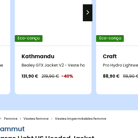
Eco-conçu
Eco-conçu
Kathmandu
Craft
me - Veste imperméable femme
Bealey GTX Jacket V2 - Veste hardshell femme
Pro Hydro Lightw
131,90 €
219,90 €
-40%
88,90 €
119,90 
Femme
Vestes femme
Vestes imperméables femme
ammut