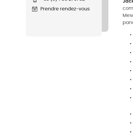
Jac
comp
Prendre rendez-vous
Mes
pano