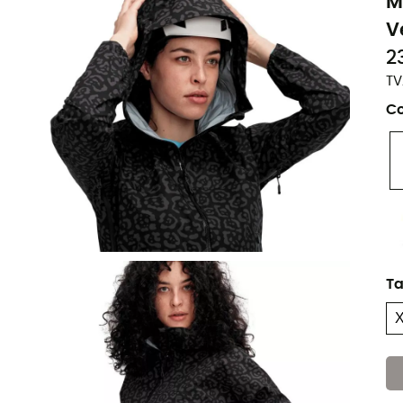
M
V
2
TV
Co
Ta