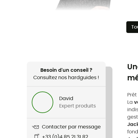
To
Un
Besoin d'un conseil ?
mé
Consultez nos hardguides !
Prêt
David
La
v
Expert produits
indi
gest
Jac
Contacter par message
fond
+33 (0)4 85 21 31 82