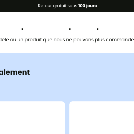
Promos d'été 🔥 -5 % EXTRA dès 2 produits* code Summer5
Retour gratuit sous
100 jours
Ce produit n'est plus disponible
dèle ou un produit que nous ne pouvons plus commander 
alement