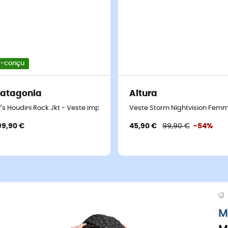
o-conçu
atagonia
Altura
's Houdini Rock Jkt - Veste imperméable femme
Veste Storm Nightvision Fem
99,90 €
45,90 €
99,90 €
-54%
M