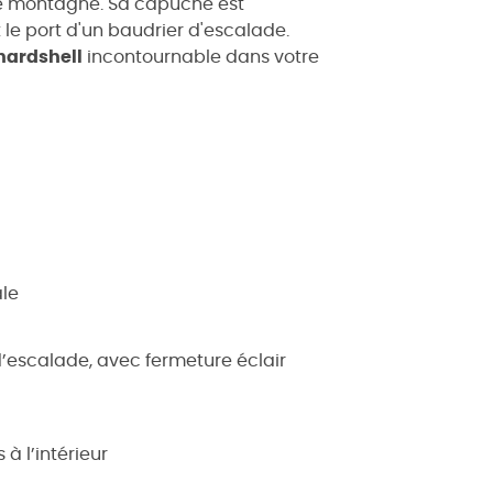
te montagne. Sa capuche est
e port d'un baudrier d'escalade.
hardshell
incontournable dans votre
ale
’escalade, avec fermeture éclair
à l’intérieur