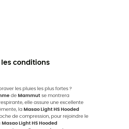
 les conditions
aver les pluies les plus fortes ?
mme
de
Mammut
se montrera
 respirante, elle assure une excellente
lémente, la
Masao Light HS Hooded
poche de compression, pour rejoindre le
a
Masao Light HS Hooded