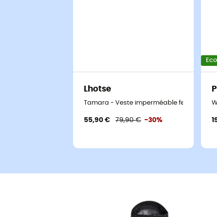
Ec
Lhotse
P
Tamara - Veste imperméable femme
W
55,90 €
79,90 €
-30%
1