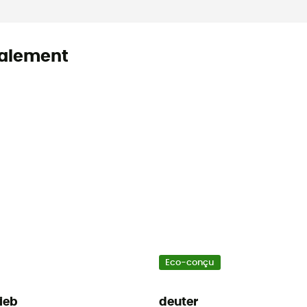
alement
Eco-conçu
lieb
deuter