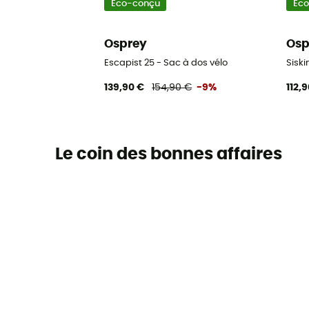
Eco-conçu
Ec
Osprey
Osp
Escapist 25 - Sac à dos vélo
Sisk
139,90 €
154,90 €
-9%
112,
Le coin des bonnes affaires