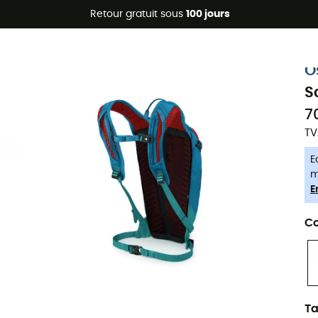
Promos d'été 🔥 -5 % EXTRA dès 2 produits* code Summer5
Retour gratuit sous
100 jours
-5% Extra - Code Summer5
O
S
7
TV
E
m
E
Co
Ta