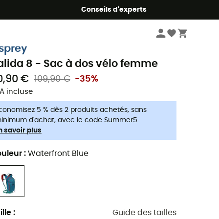
Conseils d'experts
Vélo
Sacs à dos vélo
sprey
alida 8 - Sac à dos vélo femme
0,90 €
109,90 €
-35%
A incluse
conomisez 5 % dès 2 produits achetés, sans
inimum d'achat, avec le code Summer5.
n savoir plus
uleur
:
Waterfront Blue
ille
:
Guide des tailles