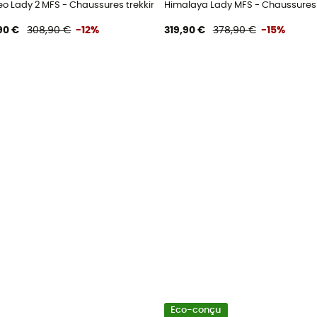
g femme
eo Lady 2 MFS - Chaussures trekking femme
Himalaya Lady MFS - Chaussures
90 €
308,90 €
-12%
319,90 €
378,90 €
-15%
Eco-conçu