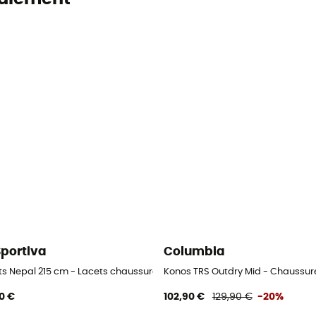
Sportiva
Columbia
ts Nepal 215 cm - Lacets chaussures alpinisme
Konos TRS Outdry Mid - Chaussu
0 €
102,90 €
129,90 €
-20%