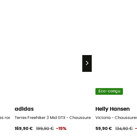
Eco-conçu
adidas
Helly Hansen
res randonnée femme
Terrex Freehiker 3 Mid GTX - Chaussures randonnée femme
Victoria - Chaussur
169,90 €
199,90 €
-15%
59,90 €
134,90 €