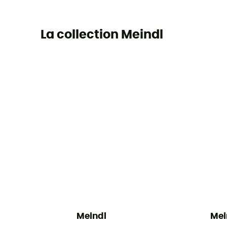
La collection Meindl
Meindl
Mei