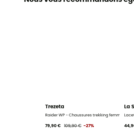
Trezeta
La 
Raider WP - Chaussures trekking femme
Lace
79,90 €
109,90 €
-27%
44,9