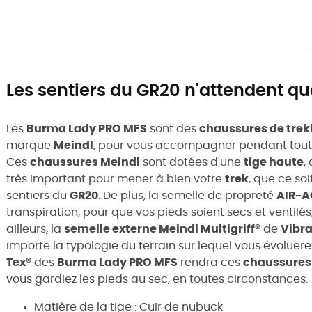
Les sentiers du GR20 n'attendent qu
Les
Burma Lady PRO MFS
sont des
chaussures de trek
marque
Meindl
, pour vous accompagner pendant toute
Ces
chaussures Meindl
sont dotées d'une
tige haute
,
très important pour mener à bien votre
trek
, que ce soi
sentiers du
GR20
. De plus, la semelle de propreté
AIR-A
transpiration, pour que vos pieds soient secs et ventilé
ailleurs,
l
a
semelle externe
Meindl Multigriff®
de
Vibr
importe la typologie du terrain sur lequel vous évoluere
Tex®
des
Burma Lady PRO MFS
rendra ces
chaussures
vous gardiez les pieds au sec, en toutes circonstances.
Matière de la tige : Cuir de nubuck