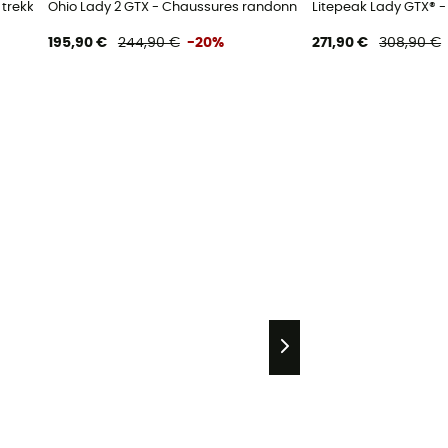
 trekking femme
Ohio Lady 2 GTX - Chaussures randonnée femme
Litepeak Lady GTX® 
195,90 €
244,90 €
-20%
271,90 €
308,90 €