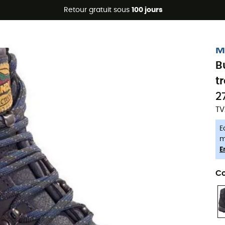
Promos d'été 🔥 -5 % EXTRA dès 2 produits* code Summer5
Retour gratuit sous
100 jours
-5% Extra - Code Summer5
M
B
t
2
TV
E
m
E
Co