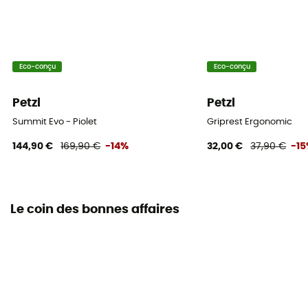
Déclaration de conformité
Consulter la déclaration de conformité
Eco-conçu
Eco-conçu
Équipement de protection individuelle
EPI - Classe 3
Petzl
Petzl
Summit Evo - Piolet
Griprest Ergonomic
144,90 €
169,90 €
-14%
32,00 €
37,90 €
-1
Le coin des bonnes affaires