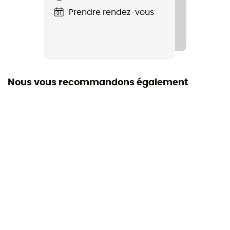
Prendre rendez-vous
Poignée
Avec ergot / Avec grip
Garantie Constructeur
3 ans
Nous vous recommandons également
Label
Origine Européenne Garantie
Matériaux lame
Acier
Matériaux manche
Aluminium, Plastique renforcé de fibres de verre
Maintien du poignet
Aucun