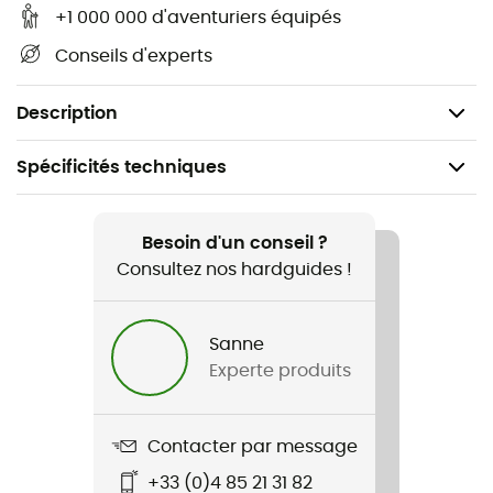
Certification(s) : CE, UKCA, UIAA
+1 000 000 d'aventuriers équipés
Conseils d'experts
Livré avec lame ICE, MARTEAU ou PANNE, cale
d'appui TRIGREST QUARK, GRIPREST QUARK et
bouchons de protection de la lame du piolet.
Description
Spécificités techniques
Recommandé pour
Escalade sur glace / Dry tooling / Alpinisme technique
Besoin d'un conseil ?
Consultez nos hardguides !
Poids
550 g
Sanne
Experte produits
Nom du produit
Quark
Contacter par message
Norme
+33 (0)4 85 21 31 82
CE / EN 13 089