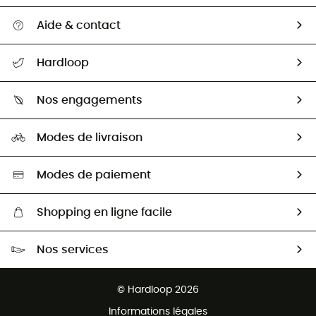
Aide & contact
Suivre mon colis
Hardloop
Retour & remboursement
Qui sommes-nous ?
Guide des tailles
Nos engagements
Carrières
Comment bien choisir ?
Notre empreinte
HardGuides
Modes de livraison
Seconde Main
Seconde main
Nos ambassadeurs
Aide & Contact
Sélection éco-responsable
Modes de paiement
Shopping en ligne facile
Livraison gratuite dès 100 €
Nos services
Retour gratuit sous 100 jours
Ventes aux groupes & club
Service client gratuit
© Hardloop 2026
Programme d'affiliation
Informations légales