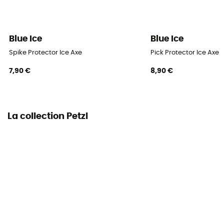
Certification lame
Type T
Blue Ice
Blue Ice
Certification manche
Spike Protector Ice Axe
Pick Protector Ice Axe
Type T
7,90 €
8,90 €
Spécificité tête du piolet
Marteau / Panne
La collection Petzl
Lame interchangeable
Oui
Longueur manche
50 cm
Notice
Consulter la notice