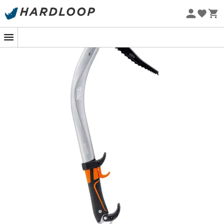
difficiles,
Promos d'été 🔥 -5 % EXTRA dès 2 produits* code Summer5
550 g avec PANNE ou MARTEAU.
Eco-conçu
Efficacité d’ancrage quel que soit le type de glaces
:
Lame ICE affinée en bout (3,3 mm) et polyvalente
sur tous les terrains : neige, glace et mixte,
Compatible avec les MASSELOTTES pour modifier
l'équilibre du piolet et améliorer l'inertie.
Modularité complète, grâce au système ALPEN
ADAPT :
Tête entièrement modulable permettant d'adapter
la technicité du piolet,
Interchangeabilité des lames ICE, PUR'ICE, DRY et
PUR'DRY pour s’adapter aux différents objectifs de