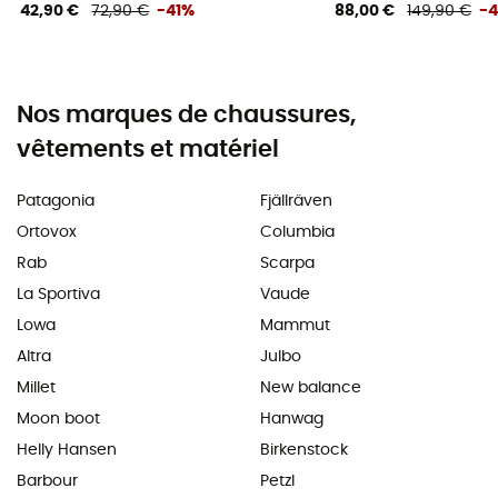
42,90 €
72,90 €
-41%
88,00 €
149,90 €
-
Nos marques de chaussures,
vêtements et matériel
Patagonia
Fjällräven
Ortovox
Columbia
Rab
Scarpa
La Sportiva
Vaude
Lowa
Mammut
Altra
Julbo
Millet
New balance
Moon boot
Hanwag
Helly Hansen
Birkenstock
Barbour
Petzl