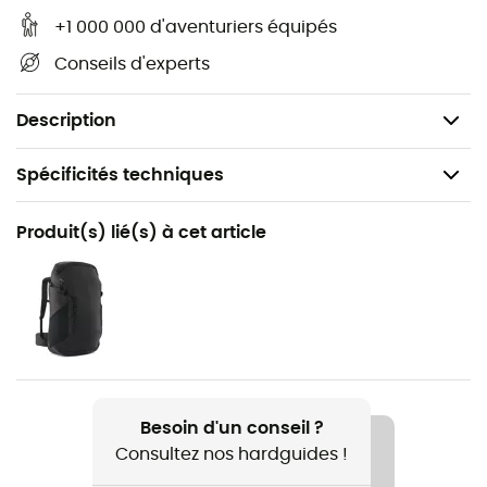
harnais et au relais, tournez simplement le bloc en
+1 000 000 d'aventuriers équipés
aluminium pour l’éloigner de l’ancrage (même
sous charge) et tirer le brin de corde libre pour
Conseils d'experts
effectuer l’opération inverse.
Poids : 145 g
Description
Spécificités techniques
Recommandé pour
Produit(s) lié(s) à cet article
Alpinisme
Poids
145 g
Nom du produit
Swing
Besoin d'un conseil ?
Consultez nos hardguides !
Dimensions
20 à 100 cm