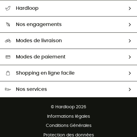
Suivre mon colis
Hardloop
Retour & remboursement
Qui sommes-nous ?
Guide des tailles
Nos engagements
Carrières
Comment bien choisir ?
Notre empreinte
HardGuides
Modes de livraison
Seconde Main
Seconde main
Nos ambassadeurs
Aide & Contact
Sélection éco-responsable
Modes de paiement
Shopping en ligne facile
Livraison gratuite dès 100 €
Nos services
Retour gratuit sous 100 jours
Ventes aux groupes & club
Service client gratuit
© Hardloop 2026
Programme d'affiliation
Informations légales
Conditions Générales
Protection des données