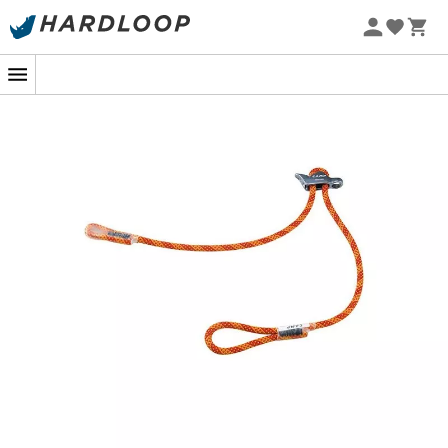
Promos d'été 🔥 -5 % EXTRA dès 2 produits* code Summer5
Être sécurisé sans être immobilisé !
La
Swing
est une
longe
d'escalade
de la marque
Camp
. Que l'on soit en grande voie ou en alpinisme, il y