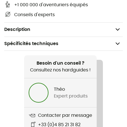
précis
+1 000 000 d'aventuriers équipés
Clip pour masque amovible
Conseils d'experts
Certification : EN 1077B, ASTM 2040
Poids : 500 g
Description
Spécificités techniques
Recommandé pour
Ski alpin / Ski / Snowboard / Ski all mountain
Besoin d'un conseil ?
Consultez nos hardguides !
Genre
Homme / Femme
Théo
Expert produits
Poids
500 g
Contacter par message
Nom du produit
+33 (0)4 85 21 31 82
Auric Cut