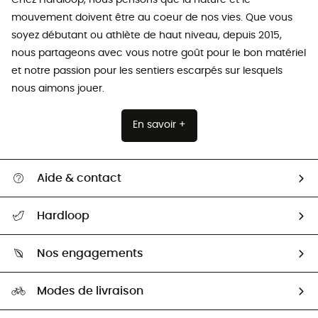
mouvement doivent être au coeur de nos vies. Que vous
soyez débutant ou athlète de haut niveau, depuis 2015,
nous partageons avec vous notre goût pour le bon matériel
et notre passion pour les sentiers escarpés sur lesquels
nous aimons jouer.
En savoir +
Aide & contact
Suivre mon colis
Hardloop
Retour & remboursement
Qui sommes-nous ?
Guide des tailles
Nos engagements
Carrières
Comment bien choisir ?
Notre empreinte
HardGuides
Modes de livraison
Seconde Main
Seconde main
Nos ambassadeurs
Aide & Contact