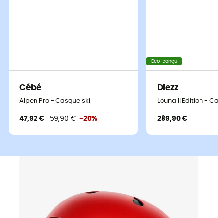
Eco-conçu
Cébé
Diezz
Alpen Pro - Casque ski
Louna II Edition - C
47,92 €
59,90 €
-20%
289,90 €