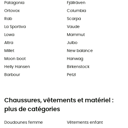
Patagonia
Fjällräven
Ortovox
Columbia
Rab
Scarpa
La Sportiva
Vaude
Lowa
Mammut
Altra
Julbo
Millet
New balance
Moon boot
Hanwag
Helly Hansen
Birkenstock
Barbour
Petzl
Chaussures, vêtements et matériel :
plus de catégories
Doudounes femme
Vêtements enfant