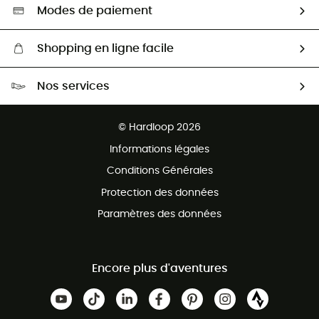
Sélection éco-responsable
Modes de paiement
Shopping en ligne facile
Livraison gratuite dès 100 €
Nos services
Retour gratuit sous 100 jours
Ventes aux groupes & club
Service client gratuit
© Hardloop 2026
Programme d'affiliation
Informations légales
Conditions Générales
Protection des données
Paramètres des données
Encore plus d'aventures