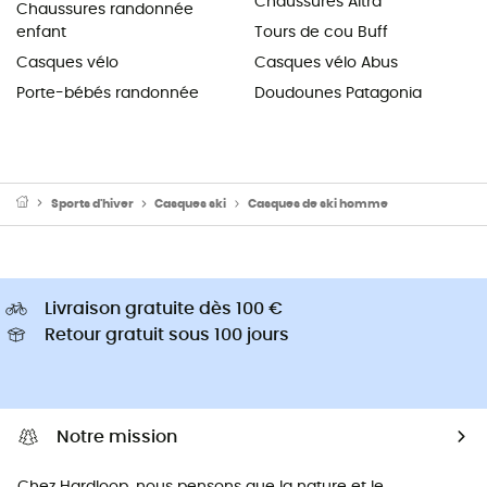
Chaussures Altra
Chaussures randonnée
enfant
Tours de cou Buff
Casques vélo
Casques vélo Abus
Porte-bébés randonnée
Doudounes Patagonia
Sports d'hiver
Casques ski
Casques de ski homme
Livraison gratuite dès 100 €
Retour gratuit sous 100 jours
Notre mission
Chez Hardloop, nous pensons que la nature et le