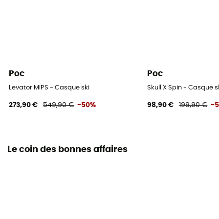
Poc
Poc
Levator MIPS - Casque ski
Skull X Spin - Casque s
273,90 €
549,90 €
-50%
98,90 €
199,90 €
-
Le coin des bonnes affaires