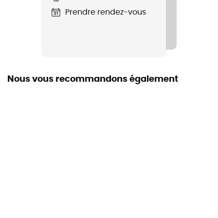
Prendre rendez-vous
Caractéristiques
Coque ABS
Coque intérieure
Multi-impact EPP
Nous vous recommandons également
Construction de la coque
ABS
Système Fermeture
Jugulaire réglable / Boucle
Ventilation
Ajustable
Équipement de protection individuelle
EPI - Classe 2