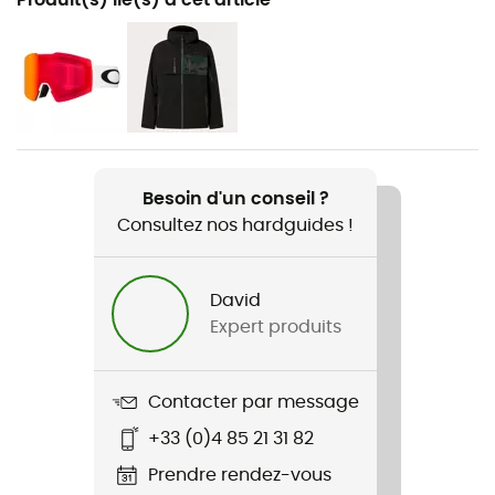
Ski alpin / Alpinisme / Ski / Snowboard / Ski all
mountain
Genre
Homme / Femme
Nom du produit
Besoin d'un conseil ?
Mod1
Consultez nos hardguides !
Norme
Norme CE
David
Expert produits
Système Fermeture
Jugulaire réglable / Boucle
Contacter par message
Équipement de protection individuelle
+33 (0)4 85 21 31 82
EPI - Classe 2
Prendre rendez-vous