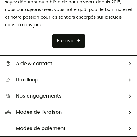
soyez débutant ou athlète de haut niveau, depuis 2015,
nous partageons avec vous notre goût pour le bon matériel
et notre passion pour les sentiers escarpés sur lesquels
nous aimons jouer.
En savoir +
Aide & contact
Suivre mon colis
Hardloop
Retour & remboursement
Qui sommes-nous ?
Guide des tailles
Nos engagements
Carrières
Comment bien choisir ?
Notre empreinte
HardGuides
Modes de livraison
Seconde Main
Seconde main
Nos ambassadeurs
Aide & Contact
Sélection éco-responsable
Modes de paiement