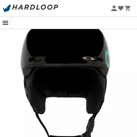
Promos d'été 🔥 -5 % EXTRA dès 2 produits* code Summer5
-5% Extra - Code Summer5
Oakley Mod1 : le casque de ski compact et
léger !
Le
Mod1
est un
casque de ski
conçu par la marque
Oakley
, idéal pour vous protéger durant vos aventures
en
montagne
, du
Mercantour
aux
Aravis
en passant
par le
massif du Mont-Blanc
.
Directement inspiré du
casque
de skate classique, le
Mod1
est ainsi extrêmement
léger
et compact. Le
Mod1
est également facile à ajuster, grâce à son système
d'ajustement
Boa®
très précis, et sa fonction