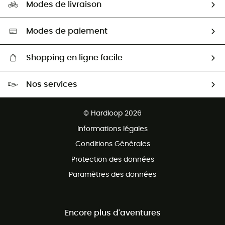
HardGuides
Modes de livraison
Seconde Main
Seconde main
Nos ambassadeurs
Aide & Contact
Sélection éco-responsable
Modes de paiement
Shopping en ligne facile
Livraison gratuite dès 100 €
Nos services
Retour gratuit sous 100 jours
Ventes aux groupes & club
Service client gratuit
© Hardloop 2026
Programme d'affiliation
Informations légales
Conditions Générales
Protection des données
Paramètres des données
Encore plus d'aventures