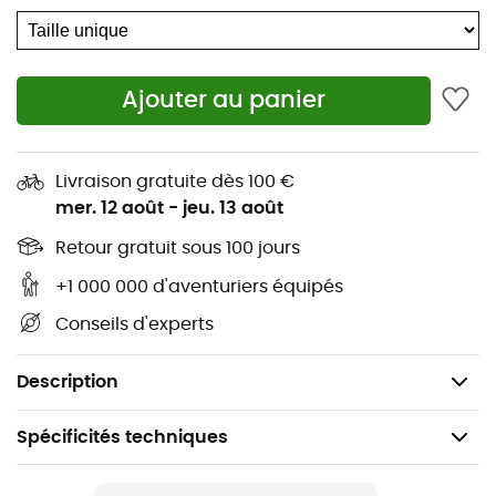
(500 ml)
1 couvercle qui fonctionne comme une assiette
(900 ml)
Ajouter au panier
1 contenant SnapBox Original (170 ml)
1 contenant SnapBox Oval (320 ml)
1 goblet avec couvercle (260 ml)
Livraison gratuite dès 100 €
mer. 12 août
-
jeu. 13 août
1 planche à découper / passoire
1 fourchette / cuillère
Retour gratuit sous 100 jours
1 élastique
+1 000 000 d'aventuriers équipés
1 sac de rangement
Conseils d'experts
Utilisable avec un micro-ondes
Lavable au lave-vaisselle
Description
Spécificités techniques
Recommandé pour