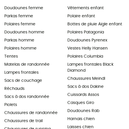
Doudounes femme
Vêtements enfant
Parkas femme
Polaire enfant
Polaires femme
Bottes de pluie Aigle enfant
Doudounes homme
Polaires Patagonia
Parkas homme
Doudounes Pyrenex
Polaires homme
Vestes Helly Hansen
Tentes
Polaires Columbia
Matelas de randonnée
Lampes frontales Black
Diamond
Lampes frontales
Chaussures Meindl
Sacs de couchage
Sacs à dos Dakine
Réchauds
Cuissards Assos
Sacs à dos randonnée
Casques Giro
Piolets
Doudounes Rab
Chaussures de randonnée
Harnais chien
Chaussures de trail
Laisses chien
Chaussures de running