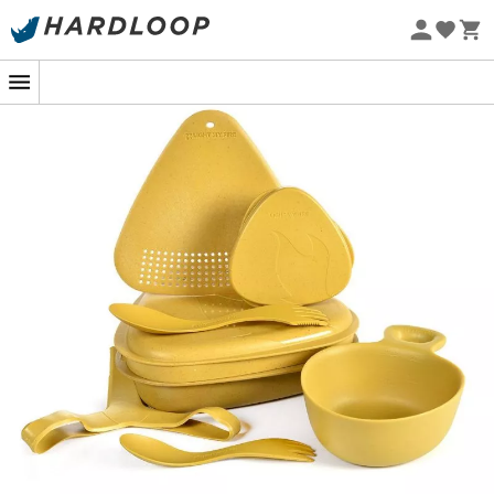
Promos d'été 🔥 -5 % EXTRA dès 2 produits* code Summer5
-5% Extra - Code Summer5
Eco-conçu
Tout ce qu'il vous faut pour un repas
complet.
Le
MealKit Bio
, conçu par
Light My Fire
, est un
kit repas
,
idéal pour vous suivre dans toutes vos aventures en
randonnée
comme au quotidien pour emporter votre
repas au travail. En effet, grâce aux couvercles