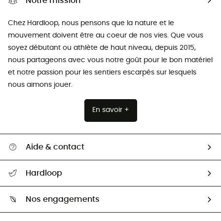
Notre mission
Chez Hardloop, nous pensons que la nature et le
mouvement doivent être au coeur de nos vies. Que vous
soyez débutant ou athlète de haut niveau, depuis 2015,
nous partageons avec vous notre goût pour le bon matériel
et notre passion pour les sentiers escarpés sur lesquels
nous aimons jouer.
En savoir +
Aide & contact
Suivre mon colis
Hardloop
Retour & remboursement
Qui sommes-nous ?
Guide des tailles
Nos engagements
Carrières
Comment bien choisir ?
Notre empreinte