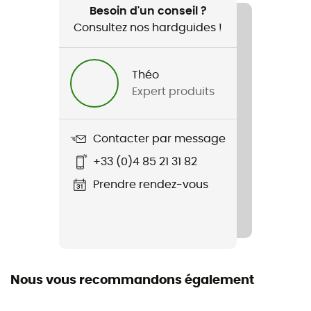
Randonnée / Trekking
Besoin d'un conseil ?
Consultez nos hardguides !
Nom du produit
MealKit BIO
Théo
Expert produits
Caractéristiques
Utilisable avec un micro-ondes / Lavable au lave-
vaisselle
Contacter par message
+33 (0)4 85 21 31 82
Matériaux
canne à sucre / bioplastiques
Prendre rendez-vous
Label
Bio
Nous vous recommandons également