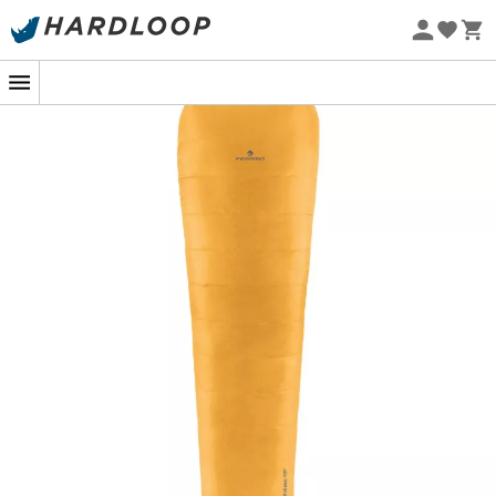
Promos d'été 🔥 -5 % EXTRA dès 2 produits* code Summer5
-5% Extra - Code Summer5
Eco-conçu
Le duvet qui mise sur la légèreté.
Le
Lightec 1000 Duvet
est un
sac de couchage
conçu
par la marque
Ferrino
, idéal pour les
trekkeurs
exigeants, qui souhaitent partir à la conquête
des plus beaux sentiers des Alpes ou pourquoi pas, du
GR20 ! Dédié aux utilisateurs qui exigent le maximum de
performance en un minimum de taille et de poids,
le
Lightec 1000 Duvet
propose également une