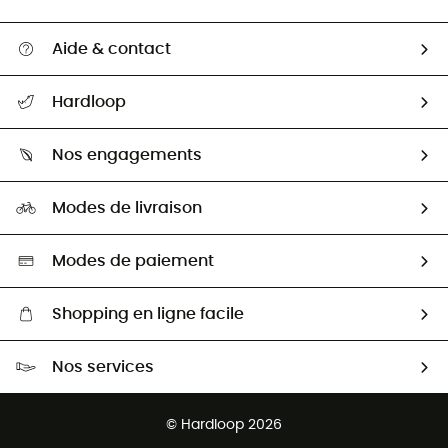
Aide & contact
Suivre mon colis
Hardloop
Retour & remboursement
Qui sommes-nous ?
Guide des tailles
Nos engagements
Carrières
Comment bien choisir ?
Notre empreinte
HardGuides
Modes de livraison
Seconde Main
Seconde main
Nos ambassadeurs
Aide & Contact
Sélection éco-responsable
Modes de paiement
Shopping en ligne facile
Livraison gratuite dès 100 €
Nos services
Retour gratuit sous 100 jours
Ventes aux groupes & club
Service client gratuit
© Hardloop 2026
Programme d'affiliation