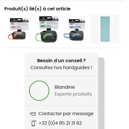
Recommandé pour
Produit(s) lié(s) à cet article
Trekking / Bivouac
Poids
950 g
Nom du produit
Lightech 1000 Duvet
Besoin d'un conseil ?
Consultez nos hardguides !
Catégorie de protection
86702
Blandine
Label
Experte produits
Responsible Down Standard
Saison
Contacter par message
3 saisons
+33 (0)4 85 21 31 82