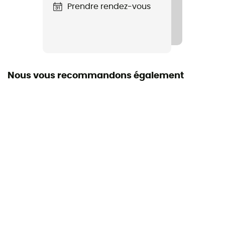
Isolation
Prendre rendez-vous
Isolation naturelle
Dimensions
215 x 80 x 50 cm
Nous vous recommandons également
Matières
100% nylon 390T 20D
Inclus dans la livraison
Sac de compression
Pouvoir gonflant (Cuin)
550 cuin
Composition du garnissage
80% duvet / 20 % plumes