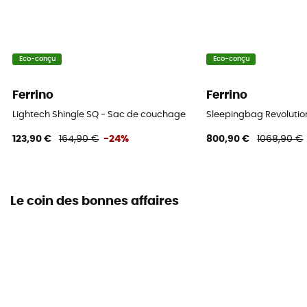
Eco-conçu
Eco-conçu
Ferrino
Ferrino
Lightech Shingle SQ - Sac de couchage
Sleepingbag Revolutio
123,90 €
164,90 €
-24%
800,90 €
1068,90 €
Le coin des bonnes affaires