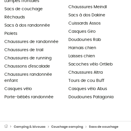
Lampes frontales
Chaussures Meindl
Sacs de couchage
Sacs à dos Dakine
Réchauds
Cuissards Assos
Sacs à dos randonnée
Casques Giro
Piolets
Doudounes Rab
Chaussures de randonnée
Harnais chien
Chaussures de trail
Laisses chien
Chaussures de running
Sacoches vélo Ortlieb
Chaussons d'escalade
Chaussures Altra
Chaussures randonnée
enfant
Tours de cou Buff
Casques vélo
Casques vélo Abus
Porte-bébés randonnée
Doudounes Patagonia
Camping & bivouac
Couchage camping
Sacs de couchage