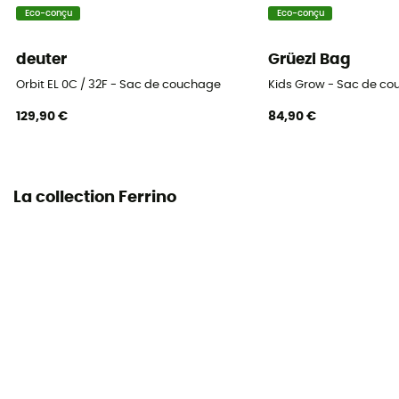
Température de confort
Eco-conçu
Eco-conçu
0°C
deuter
Grüezi Bag
Température extrême
Orbit EL 0C / 32F - Sac de couchage
Kids Grow - Sac de co
-23°C
129,90 €
84,90 €
Dimensions de rangement
17 x 35 cm
La collection Ferrino
Poids du rembourrage
450 g