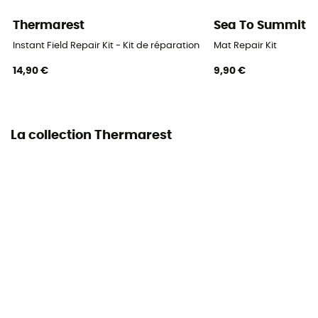
Thermarest
Sea To Summit
Dimensions repliées
Instant Field Repair Kit - Kit de réparation matelas gonflable
Mat Repair Kit
Large : 66 x 24 cm - XLarge : 79 x 25 cm
14,90 €
9,90 €
Inclus dans la livraison
Sac de rangement / Housse de rangement
La collection Thermarest