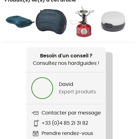
Randonnée / Trekking / Alpinisme / Camping
Genre
Homme / Femme
Poids
Large : 1900 g - XLarge : 2330 g
Besoin d'un conseil ?
Consultez nos hardguides !
Nom du produit
LuxuryMap
David
R-Value
Expert produits
6
Matériaux
Contacter par message
Polyester - polyuréthane
+33 (0)4 85 21 31 82
Label
Prendre rendez-vous