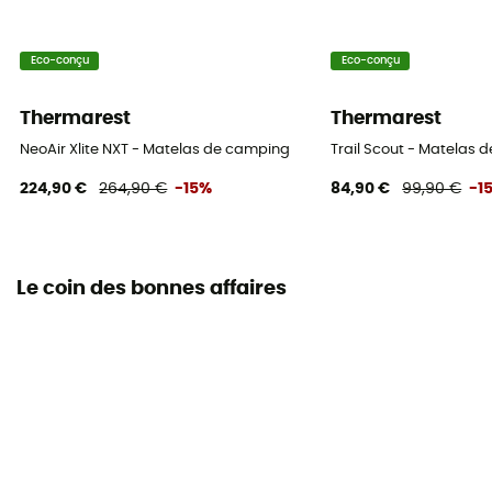
Eco-conçu
Eco-conçu
Thermarest
Thermarest
NeoAir Xlite NXT - Matelas de camping
Trail Scout - Matelas
224,90 €
264,90 €
-15%
84,90 €
99,90 €
-1
Le coin des bonnes affaires