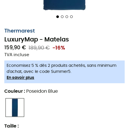
de fermeté souhaité
Valves TwinLock™ : avec deux valves anti-retour,
une pour le gonflage et l’autre pour le dégonflage,
le système de valves TwinLock permet de monter
Thermarest
et de lever le camp en un rien de temps
LuxuryMap - Matelas
Livré avec sac de rangement
159,90 €
189,90 €
-16%
R-Value : 6
TVA incluse
LuxuryMap - Regular
Economisez 5 % dès 2 produits achetés, sans minimum
d'achat, avec le code Summer5.
Longueur : 183 cm
En savoir plus
Largeur : 51 cm
Couleur
:
Poseidon Blue
Épaisseur : 7,6 cm
Dimensions replié : 53 x 24 cm
Poids : 1 480 g
LuxuryMap - Large
Taille
: