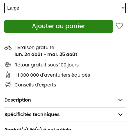
Longueur : 196 cm
Largeur : 64 cm
Épaisseur : 7,6 cm
Ajouter au panier
Dimensions replié : 66 x 24 cm
Poids : 1 900 g
Livraison gratuite
LuxuryMap - XL
lun. 24 août
-
mar. 25 août
Longueur : 196 cm
Retour gratuit sous 100 jours
Largeur : 76 cm
+1 000 000 d'aventuriers équipés
Épaisseur : 7,6 cm
Conseils d'experts
Dimensions replié : 79 x 25 cm
Poids : 2 330 g
Description
Spécificités techniques
Recommandé pour
Produit(s) lié(s) à cet article