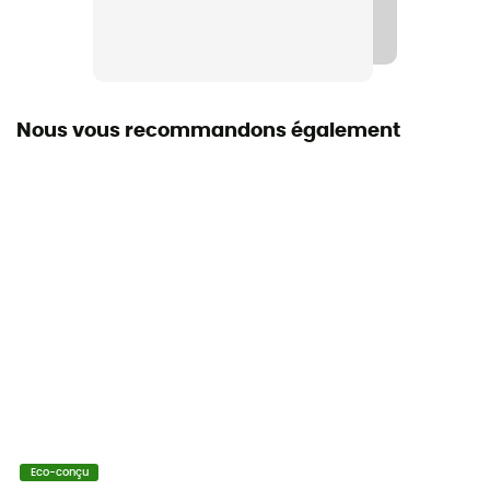
Origine Européenne Garantie
Nombre de places
1 place
Nous vous recommandons également
Isolation
Isolation synthétique
Type de gonflage
Autogonflable
Dimensions
Large : 196 x 64 x 7,6 cm - XLarge : 196 x 76 x 7,6 cm
Epaisseur
7,6 cm
Matières
Eco-conçu
Polyester, Polyurethane