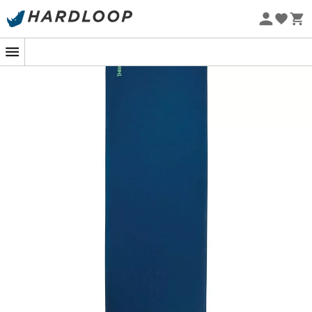
confirmée par sa
R-value de 6
. Pour une facilité
Promos d'été 🔥 -5 % EXTRA dès 2 produits* code Summer5
d'utilisation, ce matelas
Thermarest
a été muni du
système de valve
TwinLock
très simple d'utilisation et
-5% Extra - Code Summer5
permettant un gonflage 3x plus rapide ainsi qu'un
Eco-conçu
dégonflage 5x plus efficace.
Matériaux douillets : la maille tricot extensible est
douce contre la peau
Matériaux du dessus : 50D polyester knit
Matériaux de la base : 75D polyester
Matériaux : polyester - polyuréthane
Confort ciblé : la cartographie des points de
pression assure maintien et confort douillet
Grande épaisseur : 7,6 cm d’épaisseur pour vous
moquer des irrégularités du sol
Autogonflant : l’âme en mousse compressible se
gonfle sans assistance - il suffit de quelques
insufflations supplémentaires pour obtenir le degré