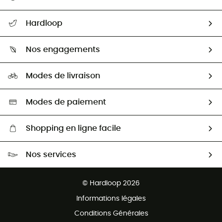
Suivre mon colis
Hardloop
Retour & remboursement
Qui sommes-nous ?
Guide des tailles
Nos engagements
Carrières
Comment bien choisir ?
Notre empreinte
HardGuides
Modes de livraison
Seconde Main
Seconde main
Nos ambassadeurs
Aide & Contact
Sélection éco-responsable
Modes de paiement
Shopping en ligne facile
Livraison gratuite dès 100 €
Nos services
Retour gratuit sous 100 jours
Ventes aux groupes & club
Service client gratuit
© Hardloop 2026
Programme d'affiliation
Informations légales
Conditions Générales