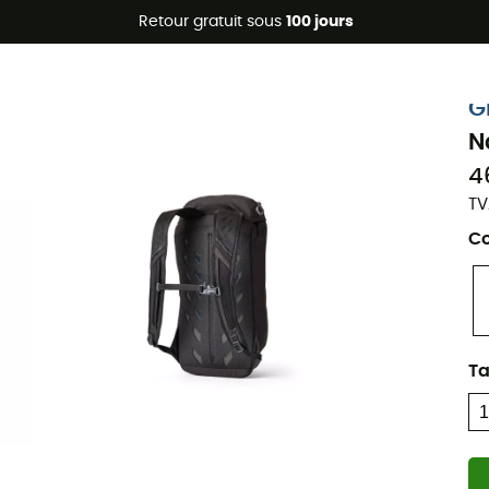
Promos d'été 🔥 -5 % EXTRA dès 2 produits* code Summer5
Retour gratuit sous
100 jours
Eco-conçu
G
N
4
TV
Co
Ta