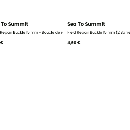
 To Summit
Sea To Summit
d Repair Buckle 15 mm - Boucle de remplacement
Field Repair Buckle 15 mm (2 Bar
 €
4,90 €