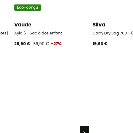
Eco-conçu
Vaude
Silva
retes) - Boucle de remplacement
Ayla 6 - Sac à dos enfant
Carry Dry Bag 70D - 
28,90 €
39,90 €
-27%
19,90 €