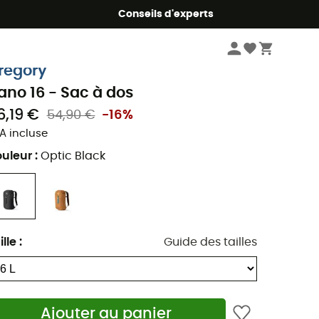
Conseils d'experts
Randonnée
Sacs à dos randonnée
regory
ano 16 - Sac à dos
6,19 €
54,90 €
-16%
A incluse
uleur
:
Optic Black
ille
:
Guide des tailles
Ajouter au panier