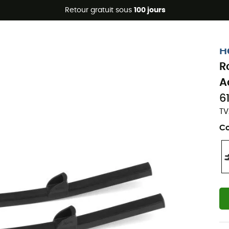
Promos d'été 🔥 -5 % EXTRA dès 2 produits* code Summer5
Retour gratuit sous
100 jours
H
R
A
6
TV
Co