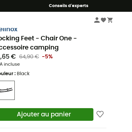
Conseils d'experts
Camping & bivouac
Mobilier camping
Chaises pliante de camping
elinox
ocking Feet - Chair One -
ccessoire camping
1,65 €
64,90 €
-5%
A incluse
uleur
:
Black
Ajouter au panier