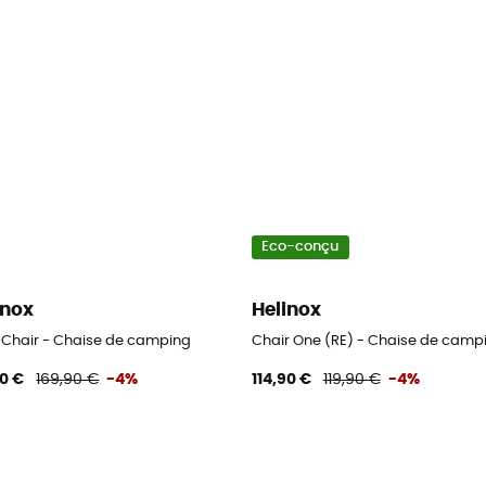
Eco-conçu
inox
Helinox
 Chair - Chaise de camping
Chair One (RE) - Chaise de camp
90 €
169,90 €
-4%
114,90 €
119,90 €
-4%