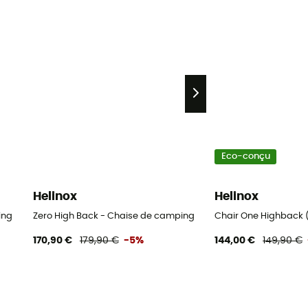
Eco-conçu
Helinox
Helinox
ing
Zero High Back - Chaise de camping
Chair One Highback 
170,90 €
179,90 €
-5%
144,00 €
149,90 €