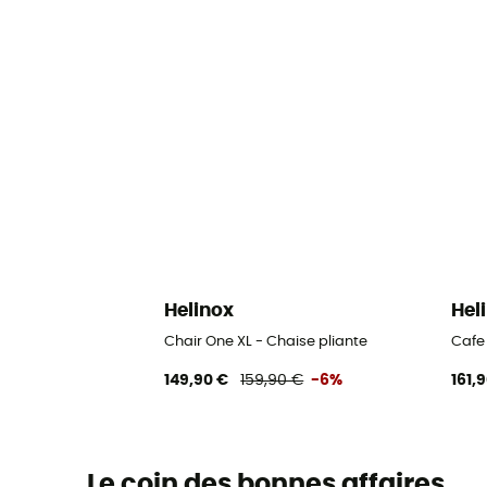
Helinox
Hel
Chair One XL - Chaise pliante
Cafe
149,90 €
159,90 €
-6%
161,
Le coin des bonnes affaires