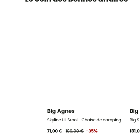
Big Agnes
Big
Skyline UL Stool - Chaise de camping
Big 
71,00 €
109,90 €
-35%
181,