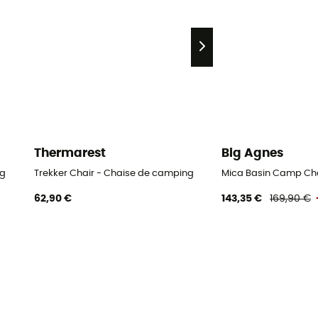
Thermarest
Big Agnes
ng
Trekker Chair - Chaise de camping
Mica Basin Camp Cha
62,90 €
143,35 €
169,90 €