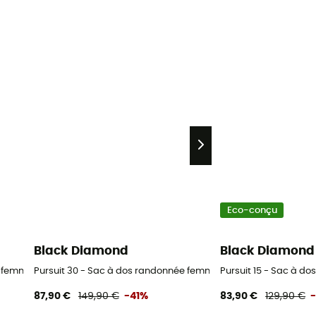
Eco-conçu
Black Diamond
Black Diamond
e femme
Pursuit 30 - Sac à dos randonnée femme
Pursuit 15 - Sac à 
87,90 €
149,90 €
-41%
83,90 €
129,90 €