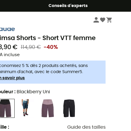
Conseils d'experts
Femme
Vêtements
Shorts
Shorts vélo femme
aude
imsa Shorts - Short VTT femme
8,90 €
114,90 €
-40%
A incluse
conomisez 5 % dès 2 produits achetés, sans
inimum d'achat, avec le code Summer5.
n savoir plus
uleur
:
Blackberry Uni
ille
:
Guide des tailles