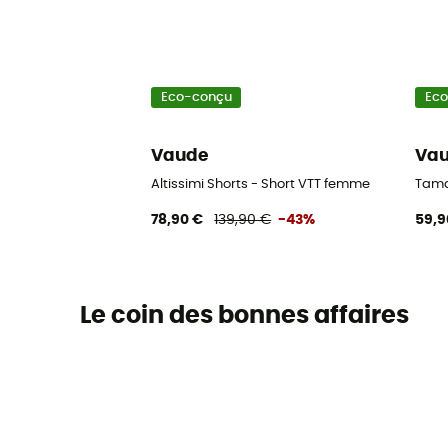
Eco-conçu
Ec
Vaude
Va
Altissimi Shorts - Short VTT femme
Tama
78,90 €
139,90 €
-43%
59,9
Le coin des bonnes affaires