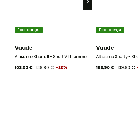
Eco-conçu
Eco-conçu
Vaude
Vaude
Altissimo Shorts II - Short VTT femme
Altissimo Shorty - S
103,90 €
139,90 €
-25%
103,90 €
139,90 €