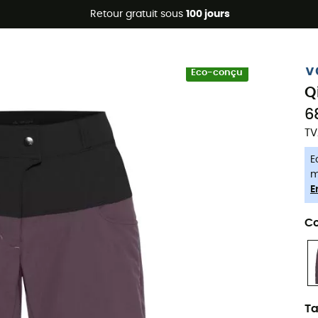
Promos d'été 🔥 -5 % EXTRA dès 2 produits* code Summer5
Retour gratuit sous
100 jours
-5% Extra - Code Summer5
V
Eco-conçu
Q
6
TV
E
m
E
Co
Ta