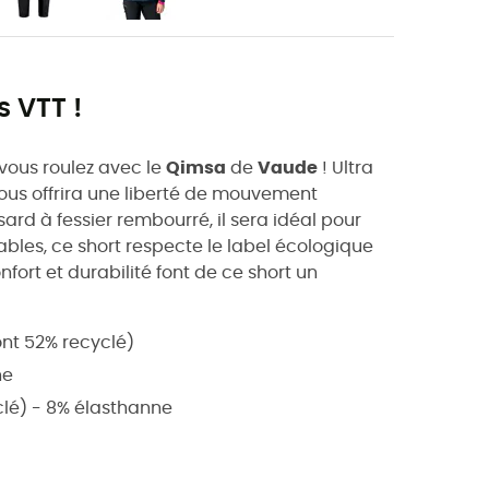
s VTT !
 vous roulez avec le
Qimsa
de
Vaude
! Ultra
ous offrira une liberté de mouvement
ard à fessier rembourré, il sera idéal pour
ables, ce short respecte le label écologique
onfort et durabilité font de ce short un
!
ont 52% recyclé)
ne
clé) - 8% élasthanne