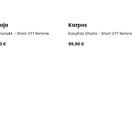
oja
Karpos
onaM. - Short VTT femme
Easyfrizz Shorts - Short VTT femm
0 €
59,90 €