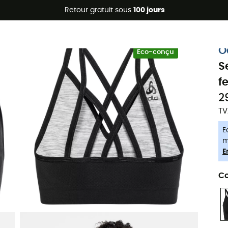
Promos d'été 🔥 -5 % EXTRA dès 2 produits* code Summer5
Retour gratuit sous
100 jours
-5% Extra - Code Summer5
O
Eco-conçu
S
f
2
TV
E
m
E
Co