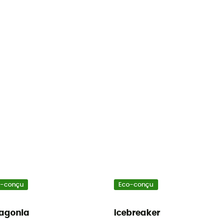
o-conçu
Eco-conçu
agonia
icebreaker