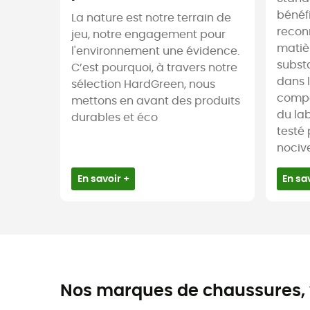
bénéf
La nature est notre terrain de
recon
jeu, notre engagement pour
matièr
l'environnement une évidence.
subst
C’est pourquoi, à travers notre
dans l
sélection HardGreen, nous
compo
mettons en avant des produits
du lab
durables et éco
testé
nocive
En savoir +
En sa
Nos marques de chaussures, 