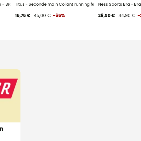
 - Brassière laine mérinos
Titus - Seconde main Collant running femme - Beige - 34
Ness Sports Bra - Br
15,75 €
45,00 €
-65%
28,90 €
44,90 €
-
on
s