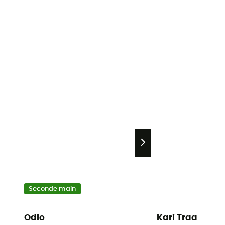
Seconde main
Odlo
Kari Traa