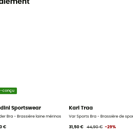
alement
o-conçu
dini Sportswear
Kari Traa
er Bra - Brassière laine mérinos
Var Sports Bra - Brassière de sp
0 €
31,50 €
44,90 €
-29%