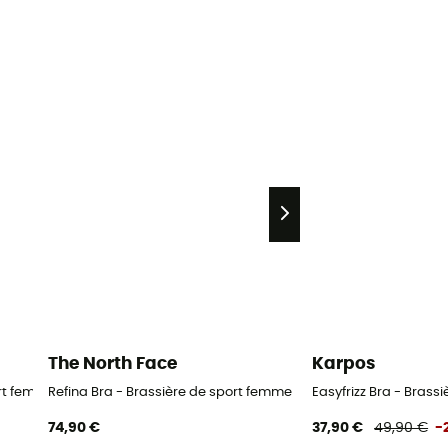
The North Face
Karpos
ort femme
Refina Bra - Brassière de sport femme
Easyfrizz Bra - Brass
74,90 €
37,90 €
49,90 €
-