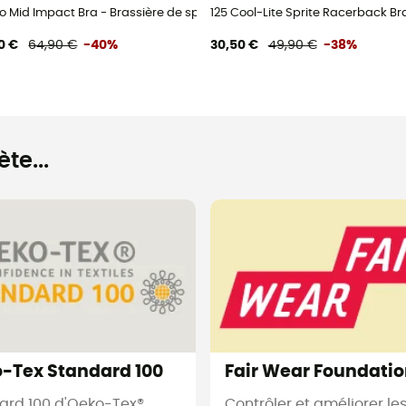
emme
o Mid Impact Bra - Brassière de sport femme
125 Cool-Lite Sprite Racerback Bra
0 €
64,90 €
-40%
30,50 €
49,90 €
-38%
te...
-Tex Standard 100
Fair Wear Foundati
ard 100 d'Oeko-Tex®
Contrôler et améliorer le