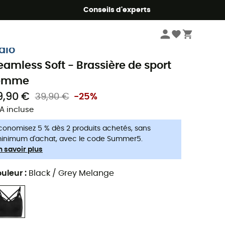
Conseils d'experts
Femme
Vêtements
Sous-vêtements sport femme
Brassières et sout
dlo
eamless Soft - Brassière de sport
emme
9,90 €
39,90 €
-25%
A incluse
conomisez 5 % dès 2 produits achetés, sans
inimum d'achat, avec le code Summer5.
n savoir plus
uleur
:
Black / Grey Melange