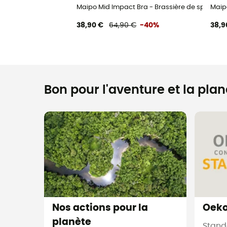
Maipo Mid Impact Bra - Brassière de sport f
Maip
38,90 €
64,90 €
-40%
38,9
Bon pour l'aventure et la planè
Nos actions pour la
Oeko
planète
Stand