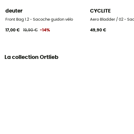
deuter
CYCLITE
Emplacement de la sacoche
Guidon
Front Bag 1.2 - Sacoche guidon vélo
Aero Bladder / 02 - Sa
17,00 €
19,90 €
-14%
49,90 €
La collection Ortlieb