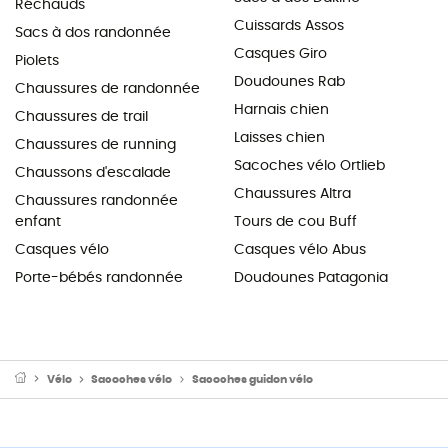
Réchauds
Cuissards Assos
Sacs à dos randonnée
Casques Giro
Piolets
Doudounes Rab
Chaussures de randonnée
Harnais chien
Chaussures de trail
Laisses chien
Chaussures de running
Sacoches vélo Ortlieb
Chaussons d'escalade
Chaussures Altra
Chaussures randonnée
enfant
Tours de cou Buff
Casques vélo
Casques vélo Abus
Porte-bébés randonnée
Doudounes Patagonia
Vélo
Sacoches vélo
Sacoches guidon vélo