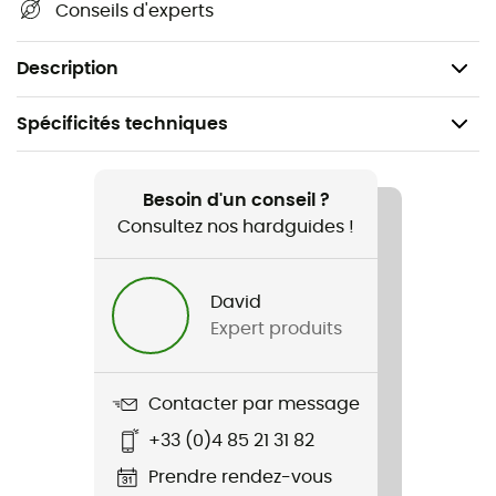
Conseils d'experts
Volume : 5 L
Poids : 460 g
Description
Spécificités techniques
Recommandé pour
Vélo
Besoin d'un conseil ?
Consultez nos hardguides !
Nom du produit
Ultimate Six Urban
David
Expert produits
Charge maximale
5 kg
Contacter par message
Label
+33 (0)4 85 21 31 82
PFC-Free
Prendre rendez-vous
Poches