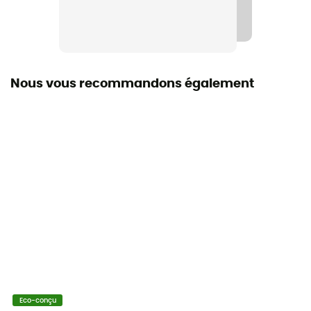
1 poche
Volume
5 L
Nous vous recommandons également
Dimensions
24 x 13,5 x 13 cm
Nombre de sacoches
Ce produit contient 1 sacoche
Symbole IP Ortlieb
IP 54 - Protection contre la poussière (pénétration en
petite quantité possible) et contre les éclaboussures
projetées dans toutes les directions
Eléments réfléchissants
Eco-conçu
Oui