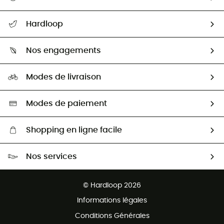
Suivre mon colis
Hardloop
Retour & remboursement
Qui sommes-nous ?
Guide des tailles
Nos engagements
Carrières
Comment bien choisir ?
Notre empreinte
HardGuides
Modes de livraison
Seconde Main
Seconde main
Nos ambassadeurs
Aide & Contact
Sélection éco-responsable
Modes de paiement
Shopping en ligne facile
Livraison gratuite dès 100 €
Nos services
Retour gratuit sous 100 jours
Ventes aux groupes & club
Service client gratuit
© Hardloop 2026
Programme d'affiliation
Informations légales
Conditions Générales