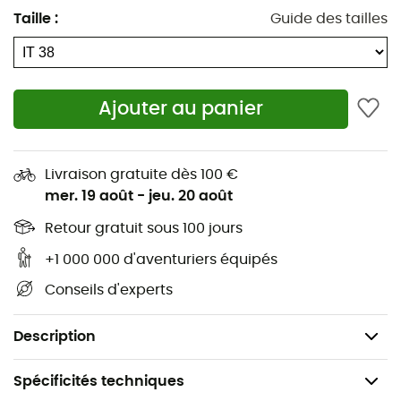
neige. Enfilez-le et laissez votre esprit vagabonder vers
Taille
:
Guide des tailles
de nouveaux horizons, tout en gardant vos jambes bien
au chaud.
Bande de taille avec bouton, braguette et crochet.
Ajouter au panier
2 poches frontales avec zip invisible.
Poche latérale zippée.
Livraison gratuite dès 100 €
mer. 19 août
-
jeu. 20 août
Zip en bas des jambes avec gousset interne.
Retour gratuit sous 100 jours
Tous les zips sont YKK
+1 000 000 d'aventuriers équipés
Tissu double épaisseur en bas pour protéger des
Conseils d'experts
carres de ski.
Logo réfléchissant à l'arrière.
Description
Spécificités techniques