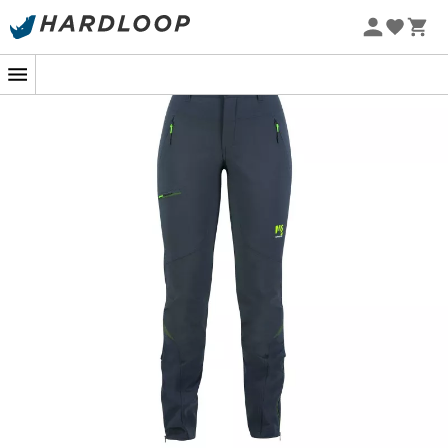
Promos d'été 🔥 -5 % EXTRA dès 2 produits* code Summer5
-5% Extra - Code Summer5
Une ascension élégante et confortable
Prête à défier les sommets enneigés avec panache ? Le