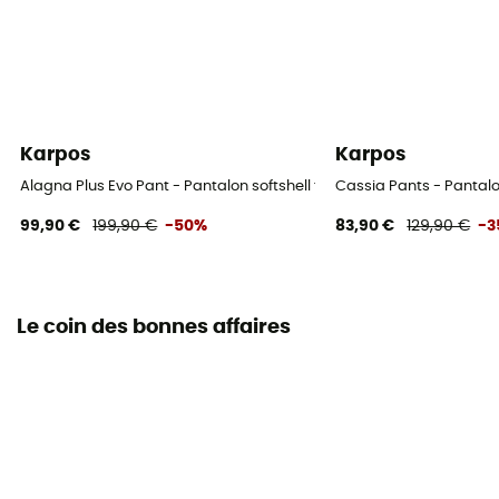
Karpos
Karpos
Alagna Plus Evo Pant - Pantalon softshell femme
Cassia Pants - Panta
99,90 €
199,90 €
-50%
83,90 €
129,90 €
-3
Le coin des bonnes affaires