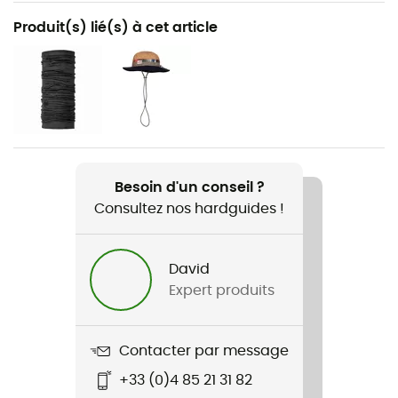
Recommandé pour
Produit(s) lié(s) à cet article
Randonnée / Trekking / Lifestyle
Genre
Femme
Poids
432 g
Besoin d'un conseil ?
Consultez nos hardguides !
Nom du produit
Cevedale Evo Pant
David
Imperméabilité
Expert produits
Non
Coupe-Vent
Contacter par message
Oui
+33 (0)4 85 21 31 82