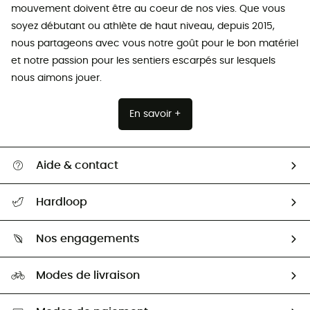
mouvement doivent être au coeur de nos vies. Que vous
soyez débutant ou athlète de haut niveau, depuis 2015,
nous partageons avec vous notre goût pour le bon matériel
et notre passion pour les sentiers escarpés sur lesquels
nous aimons jouer.
En savoir +
Aide & contact
Suivre mon colis
Hardloop
Retour & remboursement
Qui sommes-nous ?
Guide des tailles
Nos engagements
Carrières
Comment bien choisir ?
Notre empreinte
HardGuides
Modes de livraison
Seconde Main
Seconde main
Nos ambassadeurs
Aide & Contact
Sélection éco-responsable