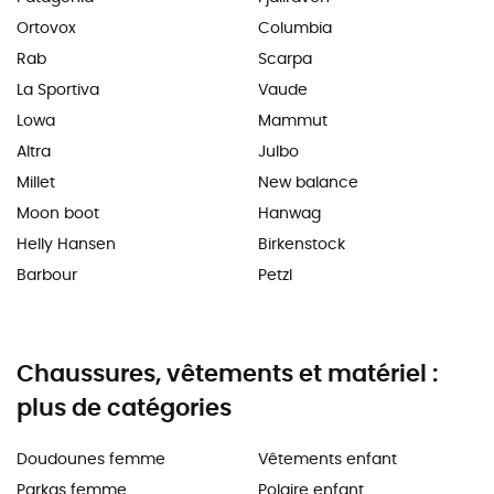
Ortovox
Columbia
Rab
Scarpa
La Sportiva
Vaude
Lowa
Mammut
Altra
Julbo
Millet
New balance
Moon boot
Hanwag
Helly Hansen
Birkenstock
Barbour
Petzl
Chaussures, vêtements et matériel :
plus de catégories
Doudounes femme
Vêtements enfant
Parkas femme
Polaire enfant