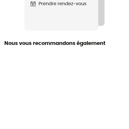
Coupe
Prendre rendez-vous
Ajustée
Système Fermeture
Fermeture éclair
Nous vous recommandons également
Poches
3 poches
Matières
92 % polyamide 8 % élasthanne
Zips d'aération
Oui