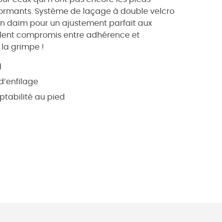
formants. Système de laçage à double velcro
en daim pour un ajustement parfait aux
llent compromis entre adhérence et
e la grimpe !
l
d’enfilage
ptabilité au pied