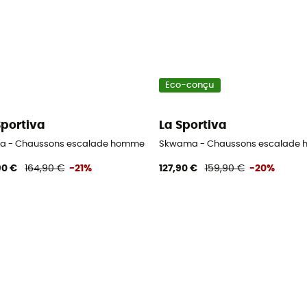
Eco-conçu
Sportiva
La Sportiva
ra - Chaussons escalade homme
Skwama - Chaussons escalade
90 €
164,90 €
-21%
127,90 €
159,90 €
-20%