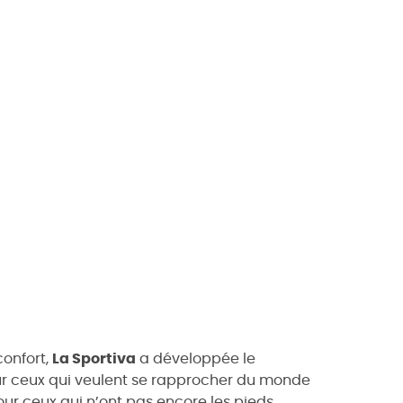
confort,
La Sportiva
a développée le
r ceux qui veulent se rapprocher du monde
pour ceux qui n’ont pas encore les pieds