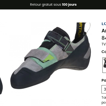
Promos d'été 🔥 -5 % EXTRA dès 2 produits* code Summer5
Retour gratuit sous
100 jours
L
A
8
TV
Co
Po
Ta
po