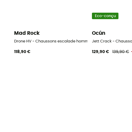
Eco-conçu
Mad Rock
Ocún
Drone HV - Chaussons escalade homme
Jett Crack - Chauss
118,90 €
129,90 €
139,90 €