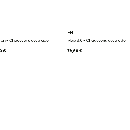
EB
tron - Chaussons escalade
Mojo 3.0 - Chaussons escalade
0 €
79,90 €