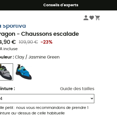
Conseils d'experts
Homme
Chaussures
Chaussons escalade homme
a Sportiva
ragon - Chaussons escalade
4,90 €
109,90 €
-23%
A incluse
uleur
:
Clay / Jasmine Green
inture
:
Guide des tailles
ille petit : nous vous recommandons de prendre 1
inture au-dessus de celle habituelle