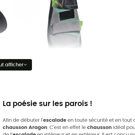
ut afficher
La poésie sur les parois !
Afin de débuter l'
escalade
en toute sécurité et en tout 
chausson
Aragon
. C'est en effet le
chausson
idéal pou
de l’
escalade
en intérieur et en extérieur. Il est conçu 