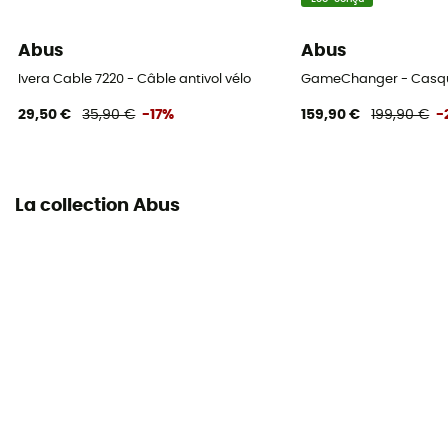
Abus
Abus
Ivera Cable 7220 - Câble antivol vélo
GameChanger - Casque
29,50 €
35,90 €
-17%
159,90 €
199,90 €
-
La collection Abus