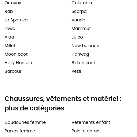
Ortovox
Columbia
Rab
Scarpa
La Sportiva
Vaude
Lowa
Mammut
Altra
Julbo
Millet
New balance
Moon boot
Hanwag
Helly Hansen
Birkenstock
Barbour
Petzl
Chaussures, vêtements et matériel :
plus de catégories
Doudounes femme
Vêtements enfant
Parkas femme
Polaire enfant