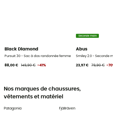
Seconde main
Black Diamond
Abus
Pursuit 30 - Sac à dos randonnée femme
Smiley 2.0 - Seconde 
88,00 €
149,90 €
-41%
23,97 €
79,90 €
-7
Nos marques de chaussures,
vêtements et matériel
Patagonia
Fjällräven