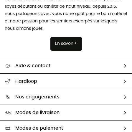
soyez débutant ou athlète de haut niveau, depuis 2015,
nous partageons avec vous notre goût pour le bon matériel
et notre passion pour les sentiers escarpés sur lesquels
nous aimons jouer.
En savoir +
Aide & contact
Suivre mon colis
Hardloop
Retour & remboursement
Qui sommes-nous ?
Guide des tailles
Nos engagements
Carrières
Comment bien choisir ?
Notre empreinte
HardGuides
Modes de livraison
Seconde Main
Seconde main
Nos ambassadeurs
Aide & Contact
Sélection éco-responsable
Modes de paiement